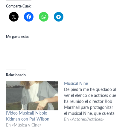
Comparte Cuak:
Me gusta esto:
Relacionado
Musical Nine
De piedra me he quedado al
ver el elenco de actrices que
ha reunido el director Rob
Marshall para protagonizar
[Vídeo Musical] Nicole
el musical Nine, que cuenta
Kidman con Pat Wilson
la vida del director italiano
En «Actores/Actrices»
En «Música y Cine»
Guido Contini y sus
devaneos con las mujeres