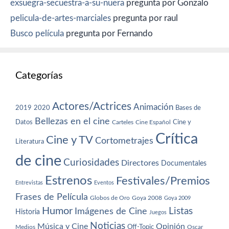
exsuegra-secuestra-a-su-nuera
pregunta por Gonzalo
pelicula-de-artes-marciales
pregunta por raul
Busco película
pregunta por Fernando
Categorías
Actores/Actrices
Animación
2019
2020
Bases de
Bellezas en el cine
Datos
Cine y
Carteles
Cine Español
Crítica
Cine y TV
Cortometrajes
Literatura
de cine
Curiosidades
Directores
Documentales
Estrenos
Festivales/Premios
Entrevistas
Eventos
Frases de Película
Globos de Oro
Goya 2008
Goya 2009
Humor
Imágenes de Cine
Listas
Historia
Juegos
Noticias
Música y Cine
Opinión
Off-Topic
Oscar
Medios