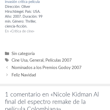
invasión crítica película
de su vida. En la foto: Judi
Dirección: Oliver
Dench, Marion Cotillard,
Hirschbiegel. País: USA.
Sophia Loren,…
Año: 2007. Duración: 99
min. Género: Thriller,
ciencia-ficción.
Interpretación: Nicole
En «Crítica de cine»
Kidman (Carol Bennell),
Daniel Craig (Ben Driscoll),
Jeremy Northam (Tucker
Kaufman), Jackson Bond
Categorías
Sin categoría
(Oliver), Jeffrey Wright (Dr.
Etiquetas
Cine Usa
,
General
,
Películas 2007
Stephen Galeano) Guión:
David Kajganich, basado en
Nominados a los Premios Godoy 2007
la novela "Los ladrones de
Feliz Navidad
cuerpos" de Jack Finney.
Producción: Joel…
1 comentario en «Nicole Kidman Al
final del espectro remake de la
película Colombiana»