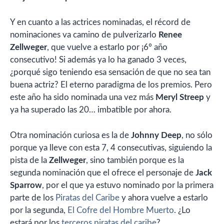
Y en cuanto a las actrices nominadas, el récord de
nominaciones va camino de pulverizarlo
Renee
Zellweger
, que vuelve a estarlo por ¡6º año
consecutivo! Si además ya lo ha ganado 3 veces,
¿porqué sigo teniendo esa sensación de que no sea tan
buena actriz? El eterno paradigma de los premios. Pero
este año ha sido nominada una vez más
Meryl Streep
y
ya ha superado las 20… imbatible por ahora.
Otra nominación curiosa es la de
Johnny Deep
, no sólo
porque ya lleve con esta 7, 4 consecutivas, siguiendo la
pista de la
Zellweger
, sino también porque es la
segunda nominación que el ofrece el personaje de
Jack
Sparrow
, por el que ya estuvo nominado por la primera
parte de los
Piratas del Caribe
y ahora vuelve a estarlo
por la segunda,
El Cofre del Hombre Muerto
. ¿Lo
estará por los
terceros piratas del caribe
?