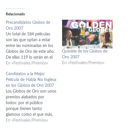
Relacionado
Precandidatos Globos de
Oro 2007
Un total de 184 películas
son las que optan a estar
entre las nominadas en los
Quiniela de los Globos de
Globos de Oro de este año.
Oro 2007
De ellas 119 lo serán en el
En «Festivales/Premios»
apartado de drama y 65 en
En «Festivales/Premios»
comedia/musical, que son
Candidatos a la Mejor
las 2 grandes distinciones
Película de Habla No Inglesa
que hacen estos premios.
en los Globos de Oro 2007
Además, como dijimos ayer,
Los Globos de Oro son unos
…
premios alabados por
todos: por el público
porque tienen tanto
glamour como el que más,
por la prensa porque
En «Festivales/Premios»
siempre les da por decir que