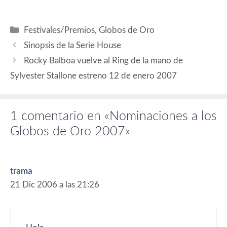
según vayan, así irán los
Oscar y por los propios
nominados, por lo bien que
Categorías
Festivales/Premios
,
Globos de Oro
se cena en la…
Sinopsis de la Serie House
Rocky Balboa vuelve al Ring de la mano de
Sylvester Stallone estreno 12 de enero 2007
1 comentario en «Nominaciones a los
Globos de Oro 2007»
trama
21 Dic 2006 a las 21:26