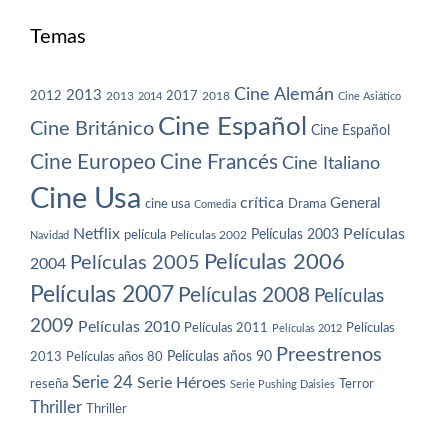
Temas
Cine Alemán
2013
2012
2013
2017
2018
2014
Cine Asiático
Cine Español
Cine Británico
Cine Español
Cine Europeo
Cine Francés
Cine Italiano
Cine Usa
crítica
General
cine usa
Drama
Comedia
Netflix
Películas
Películas 2003
película
Navidad
Películas 2002
Películas 2006
Películas 2005
2004
Películas 2007
Películas 2008
Películas
2009
Películas 2010
Películas 2011
Películas
Películas 2012
Preestrenos
Películas años 80
Películas años 90
2013
Serie 24
Serie Héroes
reseña
Terror
Serie Pushing Daisies
Thriller
Thriller