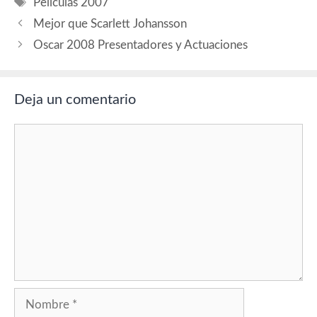
Etiquetas
Películas 2007
Nominados…
Mejor que Scarlett Johansson
Oscar 2008 Presentadores y Actuaciones
Deja un comentario
Comentario
Nombre