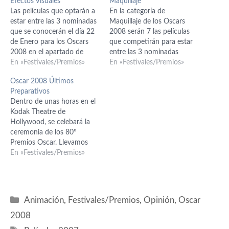
Efectos Visuales
Maquillaje
Las películas que optarán a
En la categoría de
estar entre las 3 nominadas
Maquillaje de los Oscars
que se conocerán el día 22
2008 serán 7 las películas
de Enero para los Oscars
que competirán para estar
2008 en el apartado de
entre las 3 nominadas
Efectos Visuales serán 15.
En «Festivales/Premios»
finales. El 22 de Enero se
En «Festivales/Premios»
Hay que decir también que
conocerán los nominados
Oscar 2008 Últimos
la entrega de premios será
finales y el 24 de Febrero (si
Preparativos
el 24 de Febrero (25 en
la huelga no lo impide) será
Dentro de unas horas en el
España) y que también…
el día en que se entreguen
Kodak Theatre de
los…
Hollywood, se celebará la
ceremonia de los 80º
Premios Oscar. Llevamos
muuucho tiempo
En «Festivales/Premios»
hablándoos de ellos y ahora
vamos a recopilar todos los
datos necesarios para que
disfrutéis de estos premios.
Categorías
Animación
,
Festivales/Premios
,
Opinión
,
Oscar
Calendario - Fechas
Importantes Nominaciones
2008
- Lista Completa de