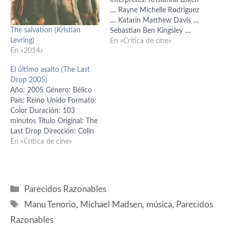
.... Rayne Michelle Rodriguez
.... Katarin Matthew Davis ....
The salvation (Kristian
Sebastian Ben Kingsley ....
Levring)
Kagan Michael Madsen ....
En «Crítica de cine»
En «2014»
Vladimir Billy Zane .... Elrich
Will Sanderson .... Domastir
El último asalto (The Last
Udo Kier .... Regal Monk
Drop 2005)
Meat Loaf .... Leonid (as
Año: 2005 Género: Bélico
Meatloaf Aday) Michael
País: Reino Unido Formato:
Paré .... Iancu Guión:
Color Duración: 103
Guinevere…
minutos Título Original: The
Last Drop Dirección: Colin
Teague Producción: Hamish
En «Crítica de cine»
Skeggs Guión: Colin Teague
/ Gary Young Fotografía:
Maxime Alexandre Música:
David Julyan Intérpretes:
Categorías
Parecidos Razonables
Billy Zane (Oates) Karel
Etiquetas
Roden (Beck) Michael
Manu Tenorio
,
Michael Madsen
,
música
,
Parecidos
Madsen (Colt) Alexander
Razonables
Skarsgård (Voller) Tommy