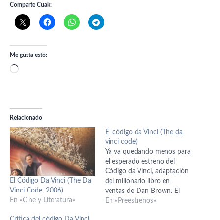
Comparte Cuak:
Me gusta esto:
Cargando...
Relacionado
El código da Vinci (The da
vinci code)
Ya va quedando menos para
el esperado estreno del
Código da Vinci, adaptación
El Código Da Vinci (The Da
del millonario libro en
Vinci Code, 2006)
ventas de Dan Brown. El
En «Cine y Literatura»
estreno está previsto para el
En «Preestrenos»
19 de mayo. De lo poco
Crítica del código Da Vinci