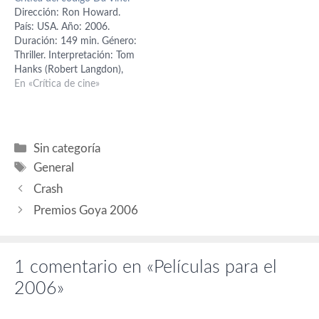
que se sabe es que estará
Dirección: Ron Howard.
interpretado por Tom Hanks
País: USA. Año: 2006.
(Robert Langdon), Audrey
Duración: 149 min. Género:
Tatou (Sophie Neveu),
Thriller. Interpretación: Tom
Jean…
Hanks (Robert Langdon),
Audrey Tautou (Sophie
En «Crítica de cine»
Neveu), Ian McKellen (Sir
Leigh Teabing), Alfred
Molina (Obispo Aringarosa),
Jürgen Prochnow (Vernet),
Categorías
Sin categoría
Paul Bettany (Silas), Jean
Etiquetas
General
Reno (Capitán Fache),
Etienne Chicot (Teniente
Crash
Collet), Guión: Akiva
Premios Goya 2006
Goldsman; basado en la…
1 comentario en «Películas para el
2006»