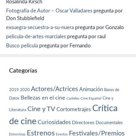
Rosalinda Kirsch
Fotografía de Autor – Oscar Valladares
pregunta por
Don Stubblefield
exsuegra-secuestra-a-su-nuera
pregunta por Gonzalo
pelicula-de-artes-marciales
pregunta por raul
Busco película
pregunta por Fernando
Categorías
Actores/Actrices
Animación
2019
2020
Bases de
Bellezas en el cine
Datos
Cine y
Carteles
Cine Español
Crítica
Cine y TV
Cortometrajes
Literatura
de cine
Curiosidades
Directores
Documentales
Estrenos
Festivales/Premios
Entrevistas
Eventos