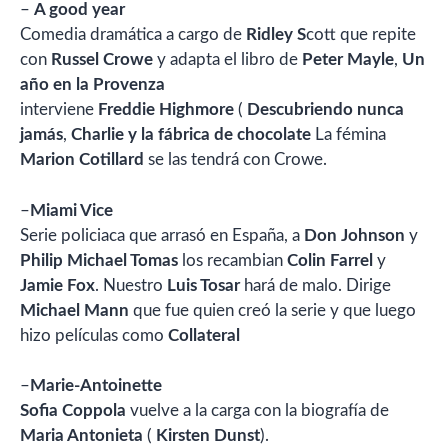
–
A good year
Comedia dramática a cargo de
Ridley S
cott que repite
con
Russel Crowe
y adapta el libro de
Peter Mayle
,
Un
año en la Provenza
interviene
Freddie Highmore
(
Descubriendo nunca
jamás
,
Charlie y la fábrica de chocolate
La fémina
Marion Cotillard
se las tendrá con Crowe.
–
Miami Vice
Serie policiaca que arrasó en España, a
Don Johnson
y
Philip Michael Tomas
los recambian
Colin Farrel
y
Jamie Fox
. Nuestro
Luis Tosar
hará de malo. Dirige
Michael Mann
que fue quien creó la serie y que luego
hizo películas como
Collateral
–
Marie-Antoinette
Sofia Coppola
vuelve a la carga con la biografía de
Maria Antonieta
(
Kirsten Dunst
).