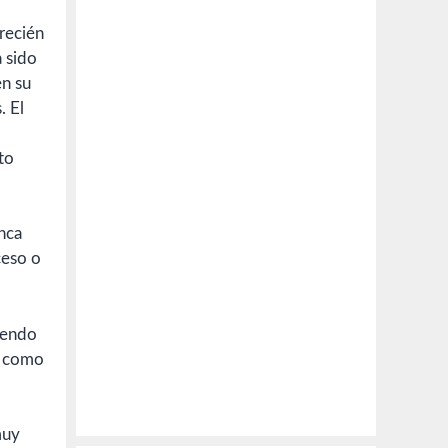
 recién
a sido
en su
. El
to
unca
ceso o
iendo
) como
muy