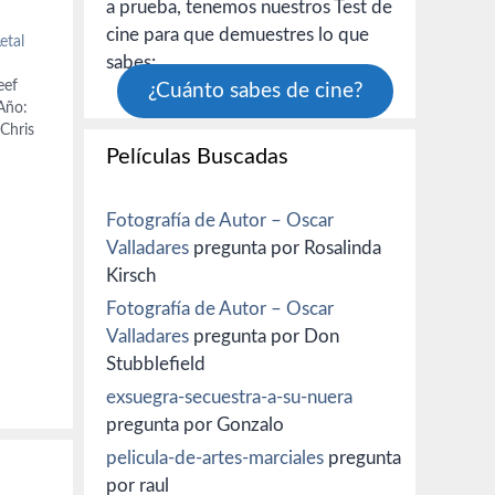
a prueba, tenemos nuestros Test de
cine para que demuestres lo que
etal
sabes:
eef
¿Cuánto sabes de cine?
Año:
Chris
Películas Buscadas
a
Fotografía de Autor – Oscar
ll,
sica:
Valladares
pregunta por Rosalinda
ko
Kirsch
…
Fotografía de Autor – Oscar
Valladares
pregunta por Don
Stubblefield
exsuegra-secuestra-a-su-nuera
pregunta por Gonzalo
pelicula-de-artes-marciales
pregunta
por raul