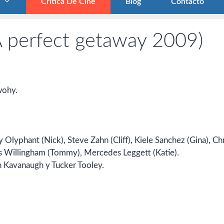
Crítica De Cine
Blog
Contacto
A perfect getaway 2009)
wohy.
 Olyphant (Nick), Steve Zahn (Cliff), Kiele Sanchez (Gina), Chr
s Willingham (Tommy), Mercedes Leggett (Katie).
n Kavanaugh y Tucker Tooley.