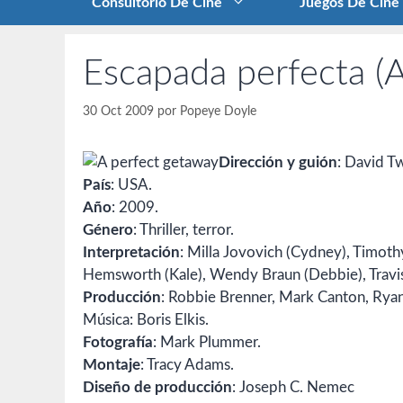
Consultorio De Cine
Juegos De Cine
Escapada perfecta (
30 Oct 2009
por
Popeye Doyle
Dirección y guión
: David T
País
: USA.
Año
: 2009.
Género
: Thriller, terror.
Interpretación
: Milla Jovovich (Cydney), Timothy
Hemsworth (Kale), Wendy Braun (Debbie), Travi
Producción
: Robbie Brenner, Mark Canton, Rya
Música: Boris Elkis.
Fotografía
: Mark Plummer.
Montaje
: Tracy Adams.
Diseño de producción
: Joseph C. Nemec