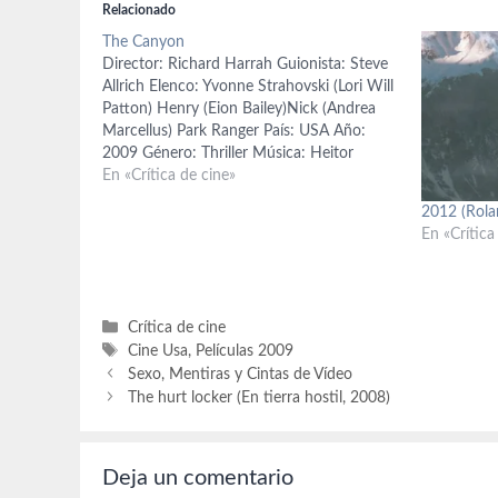
Relacionado
The Canyon
Director: Richard Harrah Guionista: Steve
Allrich Elenco: Yvonne Strahovski (Lori Will
Patton) Henry (Eion Bailey)Nick (Andrea
Marcellus) Park Ranger País: USA Año:
2009 Género: Thriller Música: Heitor
Pereira Los protagonistas son una pareja de
En «Crítica de cine»
recién casados en Las Vegas que deciden ir
2012 (Rola
a Arizona, para visitar El Gran Cañón del…
En «Crítica
Categorías
Crítica de cine
Etiquetas
Cine Usa
,
Películas 2009
Sexo, Mentiras y Cintas de Vídeo
The hurt locker (En tierra hostil, 2008)
Deja un comentario