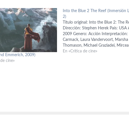
Into the Blue 2 The Reef (Inmersión L
2)
Titulo original: Into the Blue 2: The R
Dirección: Stephen Herek País: USA 
2009 Genero: Acción Interpretación: 
Carmack, Laura Vandervoort, Marsha
Thomason, Michael Graziadei, Mircea
Monroe, Audrina Patridge Guión: Sar
En «Crítica de cine»
nd Emmerich, 2009)
Berrisford Producción: David Brookwe
 de cine»
Sean McNamara, Charles Winkler Mú
Robert Duncan Fotografía: Tom Yats
Interpretación: Chris Carmack, Laura