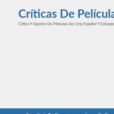
Saltar
al
Críticas De Pelícu
contenido
Crítica Y Opinión De Películas De Cine Español Y Extranj