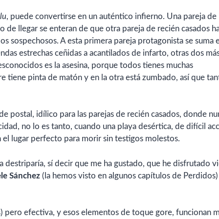
lu
, puede convertirse en un auténtico infierno. Una pareja de
oco de llegar se enteran de que otra pareja de recién casados h
 los sospechosos. A esta primera pareja protagonista se suma 
endas estrechas ceñidas a acantilados de infarto, otras dos más
desconocidos es la asesina, porque todos tienes muchas
re tiene pinta de matón y en la otra está zumbado, así que tan
 de postal, idílico para las parejas de recién casados, donde n
icidad, no lo es tanto, cuando una playa desértica, de difícil ac
el lugar perfecto para morir sin testigos molestos.
 destriparía, sí decir que me ha gustado, que he disfrutado v
ele Sánchez
(la hemos visto en algunos capítulos de Perdidos
es) pero efectiva, y esos elementos de toque gore, funcionan 