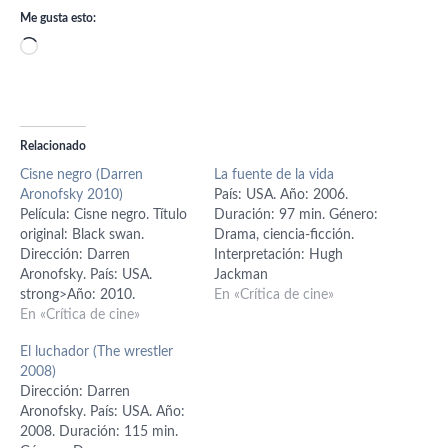
Me gusta esto:
Cargando...
Relacionado
Cisne negro (Darren
La fuente de la vida
Aronofsky 2010)
País: USA. Año: 2006.
Película: Cisne negro. Título
Duración: 97 min. Género:
original: Black swan.
Drama, ciencia-ficción.
Dirección: Darren
Interpretación: Hugh
Aronofsky. País: USA.
Jackman
strong>Año: 2010.
(Tomás/Tommy/Tom Creo),
En «Crítica de cine»
Duración: 110 min. Género:
En «Crítica de cine»
Rachel Weisz (Isabel/Izzi
Drama, thriller psicológico.
Creo), Ellen Burstyn (Dra.
El luchador (The wrestler
Interpretación: Natalie
Lillian Guzetti), Mark
2008)
Portman (Nina), Vincent
Margolis (padre Ávila), Sean
Dirección: Darren
Cassel (Thomas Leroy), Mila
Patrick Thomas (Antonio).
Aronofsky. País: USA. Año:
Kunis (Lily), Barbara
Guión: Darren Aronofsky,
2008. Duración: 115 min.
Hershey (Erica), Winona
basado en un argumento de