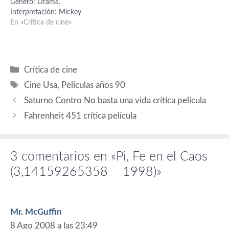
Género: Drama.
Ryder (Beth). Guion: Mark
Darren Aronofsky y Ari
Interpretación: Mickey
Heyman, Andrés Heinz y
Handel. Producción: Iain
Rourke (Randy Robinson),
En «Crítica de cine»
John McLaughlin; basado
Smith, Eric Watson…
Marisa Tomei (Cassidy),
en un argumento…
Evan Rachel Wood
(Stephanie), Ernest Miller.
Guión: Robert Siegel.
Categorías
Crítica de cine
Producción: Darren
Etiquetas
Aronofsky y Scott Franklin.
Cine Usa
,
Películas años 90
Música: Clint Mansell.
Saturno Contro No basta una vida crítica película
Fotografía: Maryse Alberti.
Montaje: Andrew
Fahrenheit 451 crítica película
Weisblum. Diseño de
producción: Timothy
Grimes. Vestuario:…
3 comentarios en «Pi, Fe en el Caos
(3,14159265358 – 1998)»
Mr. McGuffin
8 Ago 2008 a las 23:49