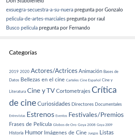
Don Stubblefield
exsuegra-secuestra-a-su-nuera
pregunta por Gonzalo
pelicula-de-artes-marciales
pregunta por raul
Busco película
pregunta por Fernando
Categorías
Actores/Actrices
Animación
2019
2020
Bases de
Bellezas en el cine
Datos
Cine y
Carteles
Cine Español
Crítica
Cine y TV
Cortometrajes
Literatura
de cine
Curiosidades
Directores
Documentales
Estrenos
Festivales/Premios
Entrevistas
Eventos
Frases de Película
Globos de Oro
Goya 2008
Goya 2009
Humor
Imágenes de Cine
Listas
Historia
Juegos