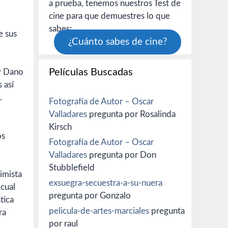
a prueba, tenemos nuestros Test de
cine para que demuestres lo que
sabes:
e sus
¿Cuánto sabes de cine?
Películas Buscadas
 así
.
Fotografía de Autor – Oscar
Valladares
pregunta por Rosalinda
Kirsch
os
Fotografía de Autor – Oscar
Valladares
pregunta por Don
Stubblefield
simista
exsuegra-secuestra-a-su-nuera
cual
pregunta por Gonzalo
tica
pelicula-de-artes-marciales
pregunta
ra
por raul