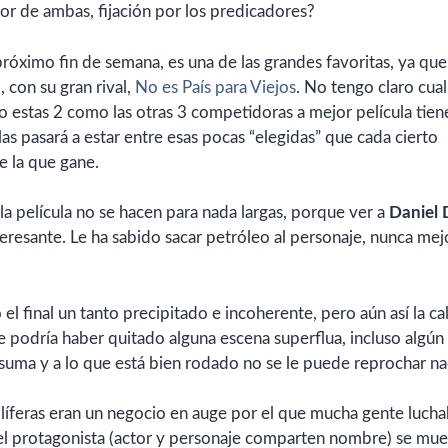
tor de ambas, fijación por los predicadores?
óximo fin de semana, es una de las grandes favoritas, ya que
con su gran rival,
No es País para Viejos
. No tengo claro cual
o estas 2 como las otras 3 competidoras a mejor película tien
as pasará a estar entre esas pocas “elegidas” que cada cierto
ne la que gane.
la película no se hacen para nada largas, porque ver a
Daniel 
teresante. Le ha sabido sacar petróleo al personaje, nunca mej
l final un tanto precipitado e incoherente, pero aún así la ca
se podría haber quitado alguna escena superflua, incluso algún
uma y a lo que está bien rodado no se le puede reprochar na
rolíferas eran un negocio en auge por el que mucha gente lucha
 el protagonista (actor y personaje comparten nombre) se mue