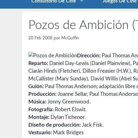
Consultorio De Cine
Juegos De Cine
Pozos de Ambición (
20 Feb 2008
por
McGuffin
Dirección:
Paul Thomas An
Reparto:
Daniel Day-Lewis (Daniel Plainview), Pa
Ciarán Hinds (Fletcher), Dillon Freasier (H.W.), 
McCallister (Mary Sunday), David Willis (Abel Sun
Guión:
Paul Thomas Anderson; adaptación libre de
Producción:
Joanne Sellar, Paul Thomas Anderson
Música:
Jonny Greenwood.
Fotografía:
Robert Elswit.
Montaje:
Dylan Tichenor.
Diseño de producción:
Jack Fisk.
Vestuario:
Mark Bridges