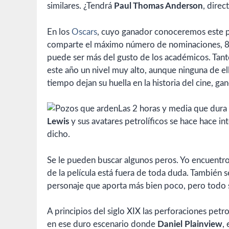
similares. ¿Tendrá
Paul Thomas Anderson
, direc
En los
Oscars
, cuyo ganador conoceremos este pr
comparte el máximo número de nominaciones, 8, 
puede ser más del gusto de los académicos. Tant
este año un nivel muy alto, aunque ninguna de ell
tiempo dejan su huella en la historia del cine, ga
Las 2 horas y media que dura 
Lewis
y sus avatares petrolíficos se hace hace in
dicho.
Se le pueden buscar algunos peros. Yo encuentro e
de la película está fuera de toda duda. También 
personaje que aporta más bien poco, pero todo s
A principios del siglo XIX las perforaciones pet
en ese duro escenario donde
Daniel Plainview
,