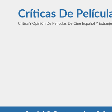
Saltar
al
Críticas De Pelícu
contenido
Crítica Y Opinión De Películas De Cine Español Y Extranj