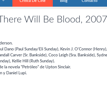
Crítica De Cine
Blog
Contacto
There Will Be Blood, 2007
derson.
ul Dano (Paul Sunday/Eli Sunday), Kevin J. O’Connor (Henry)
Randall Carver (Sr. Bankside), Coco Leigh (Sra. Bankside), Sydn
day), Kellie Hill (Ruth Sunday).
 la novela “Petróleo” de Upton Sinclair.
 y Daniel Lupi.