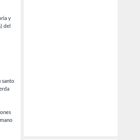
ria y
) del
erda
mones
a mano