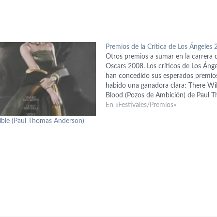
Premios de la Crítica de Los Ángeles
Otros premios a sumar en la carrera 
Oscars 2008. Los críticos de Los Ánge
han concedido sus esperados premio
habido una ganadora clara: There Wil
Blood (Pozos de Ambición) de Paul 
Anderson. Se ha llevado los premios 
En «Festivales/Premios»
Mejor Película, Mejor Director y Mej
isible (Paul Thomas Anderson)