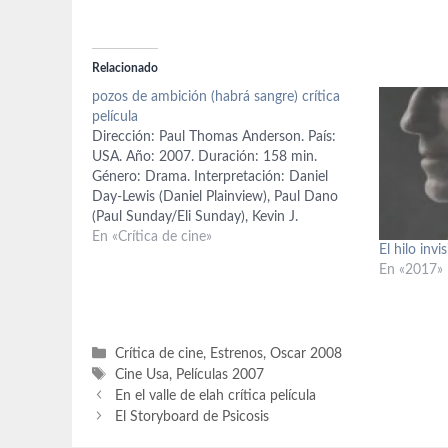
Relacionado
pozos de ambición (habrá sangre) crítica
película
Dirección: Paul Thomas Anderson. País:
USA. Año: 2007. Duración: 158 min.
Género: Drama. Interpretación: Daniel
Day-Lewis (Daniel Plainview), Paul Dano
(Paul Sunday/Eli Sunday), Kevin J.
O'Connor (Henry), Ciarán Hinds (Fletcher),
En «Crítica de cine»
El hilo inv
Dillon Freasier (H.W.), Randall Carver (Sr.
En «2017»
Bankside), Coco Leigh (Sra. Bankside),
Sydney McCallister (Mary Sunday), David
Willis (Abel Sunday), Kellie…
Categorías
Crítica de cine
,
Estrenos
,
Oscar 2008
Etiquetas
Cine Usa
,
Películas 2007
En el valle de elah crítica película
El Storyboard de Psicosis