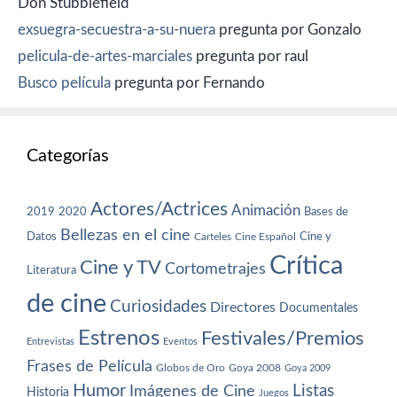
Don Stubblefield
exsuegra-secuestra-a-su-nuera
pregunta por Gonzalo
pelicula-de-artes-marciales
pregunta por raul
Busco película
pregunta por Fernando
Categorías
Actores/Actrices
Animación
2019
2020
Bases de
Bellezas en el cine
Datos
Cine y
Carteles
Cine Español
Crítica
Cine y TV
Cortometrajes
Literatura
de cine
Curiosidades
Directores
Documentales
Estrenos
Festivales/Premios
Entrevistas
Eventos
Frases de Película
Globos de Oro
Goya 2008
Goya 2009
Humor
Imágenes de Cine
Listas
Historia
Juegos