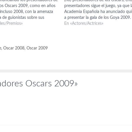
nunciando los presentadores de
(no) presentadores de los Oscars, ent
 los Oscars 2009, como en años
presentadores sigue el juego, ya que l
 incluso 2008, con la amenaza
Academia Española ha anunciado qui
a de guionistas sobre sus
a presentar la gala de los Goya 2009.
ero no, este año no lo haremos,
ales/Premios»
trata de Carmen Machi, la actriz
En «Actores/Actrices»
ue hayamos cogido una…
popularmente conocida como Aída. A
mantenemos la…
e
,
Oscar 2008
,
Oscar 2009
adores Oscars 2009»