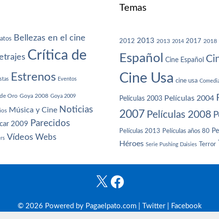
Temas
Bellezas en el cine
atos
2013
2012
2013
2017
2018
2014
Crítica de
Español
trajes
Ci
Cine Español
Cine Usa
Estrenos
stas
Eventos
cine usa
Comedi
de Oro
Goya 2008
Goya 2009
Películas 2004
Películas 2003
Noticias
Música y Cine
ios
2007
Películas 2008
P
Parecidos
car 2009
Películas años 80
Pe
Películas 2013
Vídeos
Webs
ers
Héroes
Terror
Serie Pushing Daisies
X
Facebook
© 2026 Powered by Pagaelpato.com |
Twitter
|
Facebook