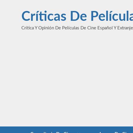
Saltar
al
Críticas De Pelícu
contenido
Crítica Y Opinión De Películas De Cine Español Y Extranj