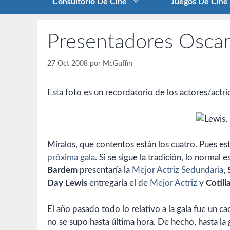
Consultorio De Cine
Juegos De Cine
Presentadores Osca
27 Oct 2008
por
McGuffin
Esta foto es un recordatorio de los actores/actr
Míralos, que contentos están los cuatro. Pues es
próxima gala
. Si se sigue la tradición, lo normal
Bardem
presentaría la
Mejor Actriz Sedundaria
,
Day Lewis
entregaría el de
Mejor Actriz
y
Cotill
El año pasado todo lo relativo a la gala fue un ca
no se supo hasta última hora. De hecho, hasta l