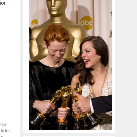
jor
dora
de los