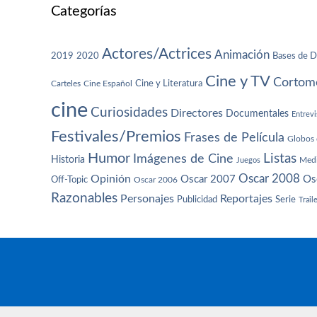
Categorías
Actores/Actrices
Animación
2019
2020
Bases de D
Cine y TV
Cortome
Cine y Literatura
Carteles
Cine Español
cine
Curiosidades
Directores
Documentales
Entrevi
Festivales/Premios
Frases de Película
Globos 
Humor
Imágenes de Cine
Listas
Historia
Juegos
Med
Oscar 2008
Opinión
Oscar 2007
Os
Off-Topic
Oscar 2006
Razonables
Personajes
Reportajes
Publicidad
Serie
Trail