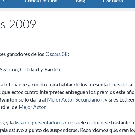
Crítica De Cine
Blog
Contacto
rs 2009
ices ganadores de los
Oscars’08
:
ta foto viene a cuento para hablar de los presentadores de la
 es que estos cuatro intérpretes entreguen los premios este año
Swinton
se lo daría al
Mejor Actor Secundario
(¿y si es Ledger
ard
el de
Mejor Actor
.
os, y la
lista de presentadores
que suele conocerse bastante p
a gala estuvo a punto de suspenderse. Recordemos que eran lo