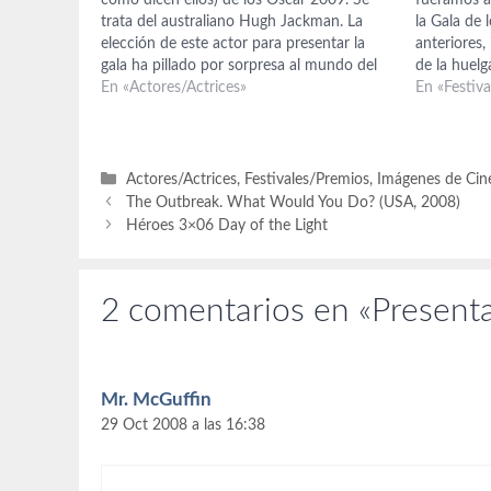
como dicen ellos) de los Oscar 2009. Se
fueramos a
trata del australiano Hugh Jackman. La
la Gala de
elección de este actor para presentar la
anteriores,
gala ha pillado por sorpresa al mundo del
de la huelg
cine, pues la decisión se desmarca bastante
En «Actores/Actrices»
cabezas. P
En «Festiv
del estilo de los últimos presentadores,
y no porq
más showmans…
Categorías
Actores/Actrices
,
Festivales/Premios
,
Imágenes de Cin
The Outbreak. What Would You Do? (USA, 2008)
Héroes 3×06 Day of the Light
2 comentarios en «Present
Mr. McGuffin
29 Oct 2008 a las 16:38