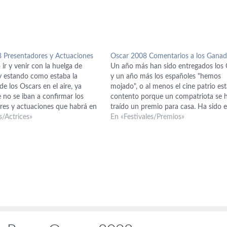
 Presentadores y Actuaciones
Oscar 2008 Comentarios a los Ganad
 ir y venir con la huelga de
Un año más han sido entregados los
 y estando como estaba la
y un año más los españoles "hemos
e los Oscars en el aire, ya
mojado", o al menos el cine patrio es
 no se iban a confirmar los
contento porque un compatriota se 
res y actuaciones que habrá en
traído un premio para casa. Ha sido e
e premios, pero al final, tras la
s/Actrices»
estaba más cantado, el de Javier Ba
En «Festivales/Premios»
la huelga,…
por No es país para…