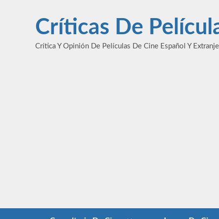
Saltar
al
Críticas De Pelícu
contenido
Crítica Y Opinión De Películas De Cine Español Y Extranj