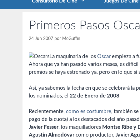
Consultorio De Cine
Juegos De Cine
Primeros Pasos Osc
24 Jun 2007
por
McGuffin
La maquinaria de los
Oscar
empieza a f
Ahora que ya han pasado varios meses, es difícil 
premios se haya estrenado ya, pero en lo que sí s
Así, ya sabemos la fecha en que se celebrará la
los nominados, el
22 de Enero de 2008
.
Recientemente,
como es costumbre
, también se
pago de la cuota) a los destacados del año pasad
Javier Fesser
, los maquilladores
Montse Ribe y 
Agustín Almodóvar
como productor,
Javier Agu