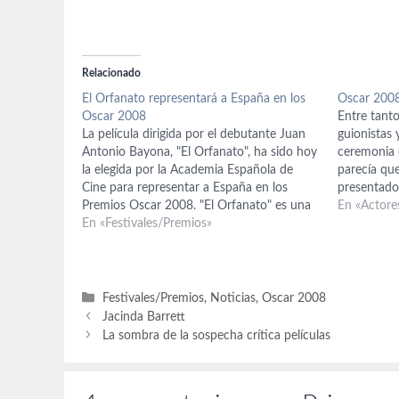
Relacionado
El Orfanato representará a España en los
Oscar 2008
Oscar 2008
Entre tanto
La película dirigida por el debutante Juan
guionistas
Antonio Bayona, "El Orfanato", ha sido hoy
ceremonia d
la elegida por la Academia Española de
parecía que
Cine para representar a España en los
presentado
Premios Oscar 2008. "El Orfanato" es una
la entrega d
En «Actore
historia de terror protagonizada por la
En «Festivales/Premios»
solución a 
actriz Belén Rueda, que en su aún corta
carrera…
Categorías
Festivales/Premios
,
Noticias
,
Oscar 2008
Jacinda Barrett
La sombra de la sospecha crítica películas