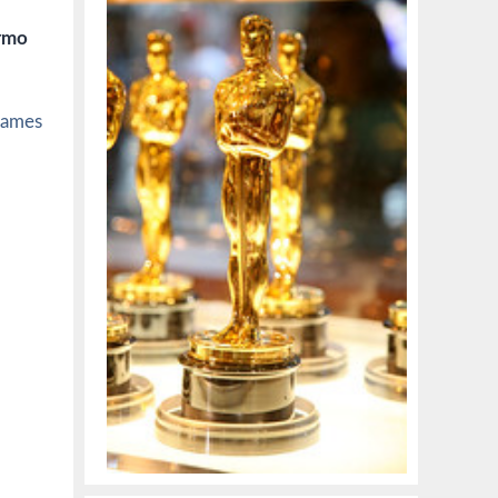
ermo
James