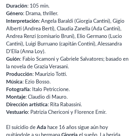
Duración
: 105 min.
Género
: Drama, thriller.
Interpretación
: Angela Baraldi (Giorgia Cantini), Gigio
Alberti (Andrea Berti), Claudia Zanella (Ada Cantini),
Andrea Renzi (comisario Bruni), Elio Germano (Lucio
Cantini), Luigi Burruano (capitán Contini), Alessandra
D’Elia (Anna Loy).
Guión
: Fabio Scamoni y Gabriele Salvatores; basado en
la novela de Grazia Verasani.
Producción
: Maurizio Totti.
Música
: Ezio Bosso.
Fotografía
: Italo Petriccione.
Montaje
: Claudio di Mauro.
Dirección artística
: Rita Rabassini.
Vestuario
: Patrizia Chericoni y Florence Emir.
El suicidio de
Ada
hace 16 años sigue aún hoy
quitándole a su hermana
Giorgia
el sueño. La herida