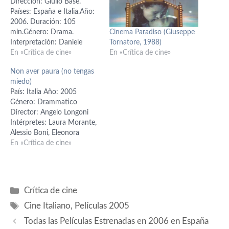
Dirección: Giulio Base.
Países: España e Italia.Año:
2006. Duración: 105
Cinema Paradiso (Giuseppe
min.Género: Drama.
Tornatore, 1988)
Interpretación: Daniele
En «Crítica de cine»
Liotti (Tito Valerio Tauro),
En «Crítica de cine»
Mónica Cruz (Tabitha),
Non aver paura (no tengas
Dolph Lundgren (Brixos),
miedo)
Hristo Shopov (Poncio
País: Italia Año: 2005
Pilato), Max von Sydow
Género: Drammatico
(Tiberio), Fernando Guillén
Director: Angelo Longoni
Cuervo (Saúl de Tarso), F.
Intérpretes: Laura Morante,
Murray Abraham (Nathan),
Alessio Boni, Eleonora
Anna Kanakis (Claudia
Ivone, Valeria Milillo Marco
En «Crítica de cine»
Procula), Ornella Muti
Ragno, Andrea Ragno,
(María Magdalena).…
Cesare Adolfo Bocci Alberto
Bognanni Riccardo Volpato,
Angelo Longoni, Guia
Categorías
Crítica de cine
Zapponi, Alberto Tordi,
Etiquetas
Margherita Longoni
Cine Italiano
,
Películas 2005
Productor: Fulvio Lucisano
Todas las Películas Estrenadas en 2006 en España
Ninguna relación guarda el