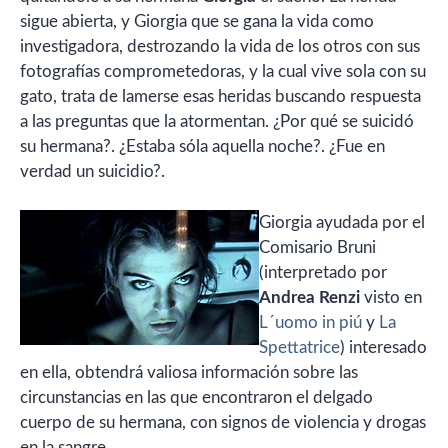
sigue abierta, y Giorgia que se gana la vida como
investigadora, destrozando la vida de los otros con sus
fotografías comprometedoras, y la cual vive sola con su
gato, trata de lamerse esas heridas buscando respuesta
a las preguntas que la atormentan. ¿Por qué se suicidó
su hermana?. ¿Estaba sóla aquella noche?. ¿Fue en
verdad un suicidio?.
Giorgia ayudada por el
Comisario Bruni
(interpretado por
Andrea Renzi
visto en
L´uomo in piú
y
La
Spettatrice
) interesado
en ella, obtendrá valiosa información sobre las
circunstancias en las que encontraron el delgado
cuerpo de su hermana, con signos de violencia y drogas
en la sangre.