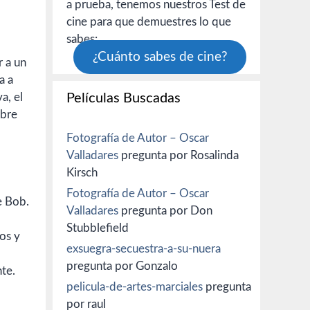
a prueba, tenemos nuestros Test de
cine para que demuestres lo que
sabes:
¿Cuánto sabes de cine?
r a un
a a
a, el
Películas Buscadas
obre
Fotografía de Autor – Oscar
Valladares
pregunta por Rosalinda
Kirsch
Fotografía de Autor – Oscar
e Bob.
Valladares
pregunta por Don
Stubblefield
os y
exsuegra-secuestra-a-su-nuera
pregunta por Gonzalo
nte.
pelicula-de-artes-marciales
pregunta
por raul