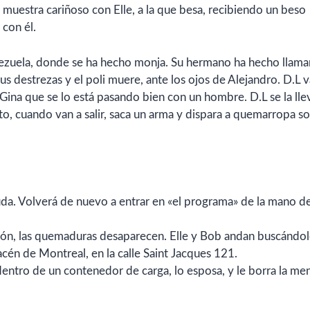
e muestra cariñoso con Elle, a la que besa, recibiendo un beso
 con él.
nezuela, donde se ha hecho monja. Su hermano ha hecho llama
s destrezas y el poli muere, ante los ojos de Alejandro. D.L v
 Gina que se lo está pasando bien con un hombre. D.L se la llev
ito, cuando van a salir, saca un arma y dispara a quemarropa s
yuda. Volverá de nuevo a entrar en «el programa» de la mano d
usión, las quemaduras desaparecen. Elle y Bob andan buscándol
cén de Montreal, en la calle Saint Jacques 121.
 dentro de un contenedor de carga, lo esposa, y le borra la me