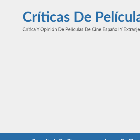
Saltar
al
Críticas De Pelícu
contenido
Crítica Y Opinión De Películas De Cine Español Y Extranj