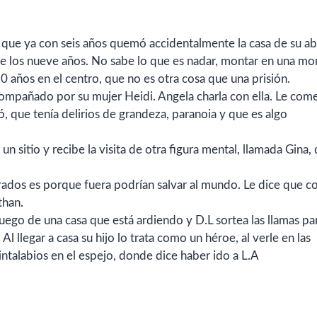
ta que ya con seis años quemó accidentalmente la casa de su ab
de los nueve años. No sabe lo que es nadar, montar en una mo
 30 años en el centro, que no es otra cosa que una prisión.
ompañado por su mujer Heidi. Angela charla con ella. Le com
ó, que tenía delirios de grandeza, paranoia y que es algo
n sitio y recibe la visita de otra figura mental, llamada Gina, 
rados es porque fuera podrían salvar al mundo. Le dice que c
than.
ego de una casa que está ardiendo y D.L sortea las llamas pa
l llegar a casa su hijo lo trata como un héroe, al verle en las
pintalabios en el espejo, donde dice haber ido a L.A