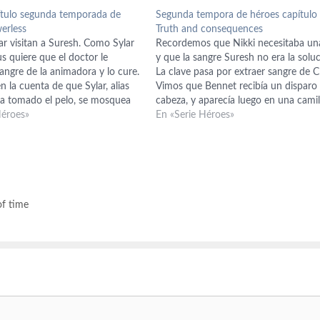
ítulo segunda temporada de
Segunda tempora de héroes capítulo
erless
Truth and consequences
ar visitan a Suresh. Como Sylar
Recordemos que Nikki necesitaba un
rus quiere que el doctor le
y que la sangre Suresh no era la soluc
sangre de la animadora y lo cure.
La clave pasa por extraer sangre de Cl
 la cuenta de que Sylar, alias
Vimos que Bennet recibía un disparo 
 ha tomado el pelo, se mosquea
cabeza, y aparecía luego en una camil
nnegrecen pero finalmente ceja
Héroes»
recuperado, gracias a una transfusió
En «Serie Héroes»
sangre de su hija que le…
of time