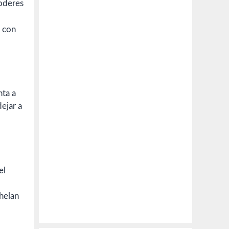
o con
nta a
ejar a
el
nhelan