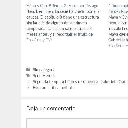
Héroes Cap. 8 Temp. 2: Four months ago
último cap
Bien, bien, bien. La serie ha vuelto por sus
héroes Pow
cauces. El capítulo 8 tiene una estructura
Maya y Syl
similar a la de alguno de la primera
tiene el vi
temporada. La acción se retrotrae a 4
inocule la 
meses antes, y si recordáis el título del
Maya cae en
primer episodio de esta 2ª temporada, era
En «Cine y TV»
Gabriel le
4 Meses Después, por…
sus ojos e
En «Serie 
en su…
Categorías
Sin categoría
Etiquetas
Serie Héroes
Segunda tempora héroes resumen capítulo siete Out 
Fracture crítica película
Deja un comentario
Comentario