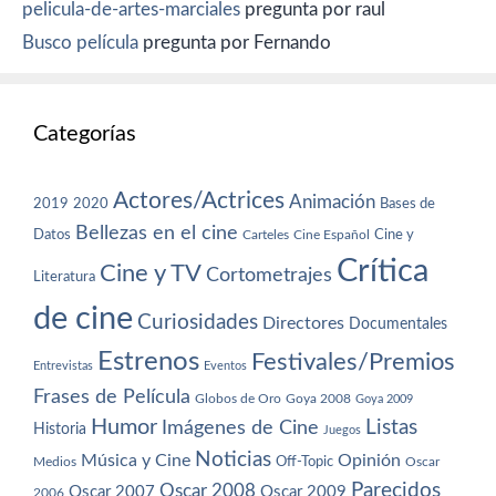
pelicula-de-artes-marciales
pregunta por raul
Busco película
pregunta por Fernando
Categorías
Actores/Actrices
Animación
2019
2020
Bases de
Bellezas en el cine
Datos
Cine y
Carteles
Cine Español
Crítica
Cine y TV
Cortometrajes
Literatura
de cine
Curiosidades
Directores
Documentales
Estrenos
Festivales/Premios
Entrevistas
Eventos
Frases de Película
Globos de Oro
Goya 2008
Goya 2009
Humor
Imágenes de Cine
Listas
Historia
Juegos
Noticias
Música y Cine
Opinión
Off-Topic
Oscar
Medios
Parecidos
Oscar 2008
Oscar 2007
Oscar 2009
2006