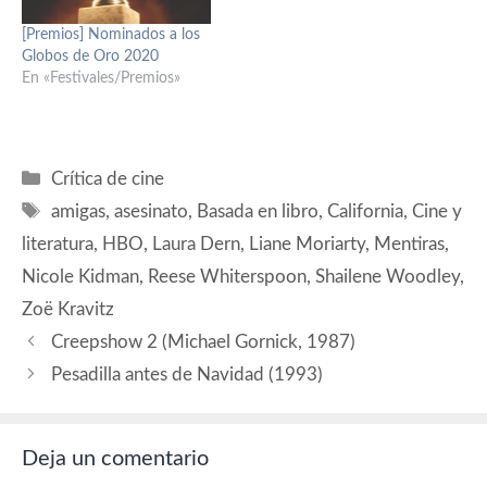
David Kajganich, basado en
[Premios] Nominados a los
la novela "Los ladrones de
Globos de Oro 2020
cuerpos" de Jack Finney.
En «Festivales/Premios»
Producción: Joel…
Categorías
Crítica de cine
Etiquetas
amigas
,
asesinato
,
Basada en libro
,
California
,
Cine y
literatura
,
HBO
,
Laura Dern
,
Liane Moriarty
,
Mentiras
,
Nicole Kidman
,
Reese Whiterspoon
,
Shailene Woodley
,
Zoë Kravitz
Creepshow 2 (Michael Gornick, 1987)
Pesadilla antes de Navidad (1993)
Deja un comentario