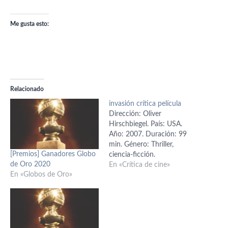
Me gusta esto:
Relacionado
invasión crítica película
Dirección: Oliver
Hirschbiegel. País: USA.
Año: 2007. Duración: 99
min. Género: Thriller,
[Premios] Ganadores Globo
ciencia-ficción.
de Oro 2020
Interpretación: Nicole
En «Crítica de cine»
En «Globos de Oro»
Kidman (Carol Bennell),
Daniel Craig (Ben Driscoll),
Jeremy Northam (Tucker
Kaufman), Jackson Bond
(Oliver), Jeffrey Wright (Dr.
Stephen Galeano) Guión: