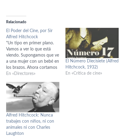
Relacionado
El Poder del Cine, por Sir
Alfred Hitchcock
"Un tipo en primer plano.
Vamos a ver lo que está
viendo. Supongamos que ve
El Número Diecisiete (Alfred
a una mujer con un bebé en
Hitchcock, 1932)
los brazos. Ahora cortamos
En «Crítica de cine»
y recogemos su reacción
En «Directores»
ante lo que ve: él sonríe.
¿Cómo es el personaje? Es
un hombre agradable,
simpático… Ahora vamos a
colocar un…
Alfred Hitchcock: Nunca
trabajes con niños, ni con
animales ni con Charles
Laughton