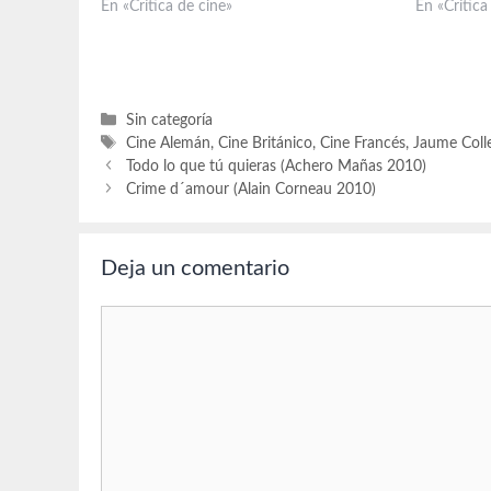
2005 Guión Chad Hayes Carey W. Hayes
En «Crítica de cine»
(John Colem
En «Crítica
Fotografía Stephen F. Windon Música John
C.C.H. Pou
Ottman Montaje Joel Negron Un catalán,
Bennett (D
Jaume Collet-Serra, afincado en…
Martindale
(Dr. Värav
(Barbara),
Categorías
Sin categoría
Etiquetas
Cine Alemán
,
Cine Británico
,
Cine Francés
,
Jaume Colle
Todo lo que tú quieras (Achero Mañas 2010)
Crime d´amour (Alain Corneau 2010)
Deja un comentario
Comentario