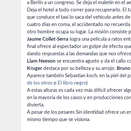
a Berlín a un congreso. Se deja el maletín en el 
Deja el hotel a todo correr para recuperarlo. El t
que conduce el taxi lo saca del vehículo antes de i
cuatro días en coma, el accidentado no recuerda
otro hombre ocupa su lugar. La misión consiste p
Jaume Collet-Serra
logra una película a ratos e
final ofrece al espectador un golpe de efecto qu
dando respuestas a las demandas que nos ofrec
Liam Neeson
se encuentra agusto y da el callo 
Kruger
destaca por su belleza y su arrojo.
Bruno
Aparece también Sebastian koch, en la piel del 
de los otros
o
El libro negro
)
A estas alturas es cada vez más difícil ofrecer al
en la mayoría de los casos y en producciones co
divierta.
A pesar de los pesares Sin identidad ofrece un en
mismo tiempo que se visiona.