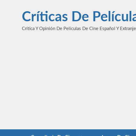
Saltar
al
Críticas De Pelícu
contenido
Crítica Y Opinión De Películas De Cine Español Y Extranj