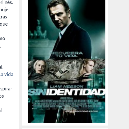
rlinés.
mujer
tras
 que
amo
,
l.
La vida
spirar
os
l