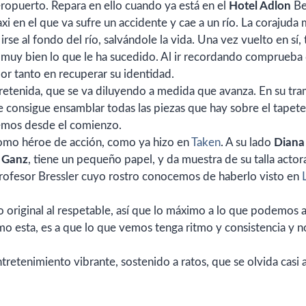
aeropuerto. Repara en ello cuando ya está en el
Hotel Adlon
Be
axi en el que va sufre un accidente y cae a un río. La corajuda 
rse al fondo del río, salvándole la vida. Una vez vuelto en sí, 
 muy bien lo que le ha sucedido. Al ir recordando comprueba
or tanto en recuperar su identidad.
ntretenida, que se va diluyendo a medida que avanza. En su tr
e consigue ensamblar todas las piezas que hay sobre el tapete
emos desde el comienzo.
como héroe de acción, como ya hizo en
Taken
. A su lado
Diana
 Ganz
, tiene un pequeño papel, y da muestra de su talla actora
profesor Bressler cuyo rostro conocemos de haberlo visto en
go original al respetable, así que lo máximo a lo que podemos a
mo esta, es a que lo que vemos tenga ritmo y consistencia y n
tretenimiento vibrante, sostenido a ratos, que se olvida casi a