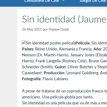
Consultorio De Cine
Juegos De Cine
Sin identidad (Jaume
26 May 2011
por
Popeye Doyle
Película
: Sin iden
Países
: Reino Unido, Alemania y Francia.
Año
: 2
Neeson (Dr. Martin Harris), January Jones (Elizab
Harris), Frank Langella (Rodney Cole), Bruno Ganz
Schneider (Smith).
Guion
: Oliver Butcher y Step
Cauwelaert.
Producción
: Leonard Goldberg, And
Fotografía
: Flavio Labiano.
A pesar de tratarse de un coproducción franco-bri
americano. Una película globla por tanto.
Sin identidad es una película que va de más a m