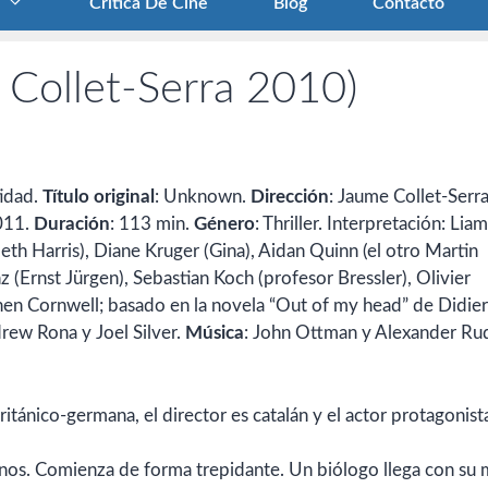
Crítica De Cine
Blog
Contacto
 Collet-Serra 2010)
tidad.
Título original
: Unknown.
Dirección
: Jaume Collet-Serra
011.
Duración
: 113 min.
Género
: Thriller. Interpretación: Liam
eth Harris), Diane Kruger (Gina), Aidan Quinn (el otro Martin
 (Ernst Jürgen), Sebastian Koch (profesor Bressler), Olivier
hen Cornwell; basado en la novela “Out of my head” de Didie
rew Rona y Joel Silver.
Música
: John Ottman y Alexander Ru
tánico-germana, el director es catalán y el actor protagonist
enos. Comienza de forma trepidante. Un biólogo llega con su 