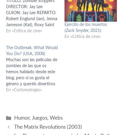
TÍTULO: Zombie Strippers
DIRECTOR: Jay Lee
GUION: Jay Lee REPARTO:
Robert Englund (Ian), Jenna
Ejército de los muertos
Jameson (Kat), Roxy Saint
(Zack Snyder, 2021)
(Lilith), Shamron Moore
En «Crítica de cine»
En «Crítica de cine»
(Jeannie), Joey Medina,
Penny Drake, Jennifer
The Outbreak. What Would
Holland AÑO: 2008
You Do? (USA, 2008)
MÚSICA: Billy White Acre
Muchas son las películas de
VESTUARIO: Brendan
zombies de las que os
Cannon DURACIÓN: 94´
hemos hablado desde este
GÉNERO: Gore
blog, pero si os gusta el
NACIONALIDAD: USA La
género y queréis divertiros
mujer del poster no es
con algo diferente, os
En «Cortometrajes»
otra…
propongo que visitéis esta
web: The Outbreak. Se trata
de una versión en vivo del
test de sobrevivir a un
Categorías
Humor
,
Juegos
,
Webs
ataque zombie,…
The Matrix Revolutions (2003)