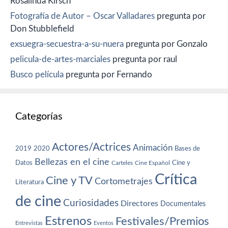
Rosalinda Kirsch
Fotografía de Autor – Oscar Valladares
pregunta por
Don Stubblefield
exsuegra-secuestra-a-su-nuera
pregunta por Gonzalo
pelicula-de-artes-marciales
pregunta por raul
Busco película
pregunta por Fernando
Categorías
Actores/Actrices
Animación
2019
2020
Bases de
Bellezas en el cine
Datos
Cine y
Carteles
Cine Español
Crítica
Cine y TV
Cortometrajes
Literatura
de cine
Curiosidades
Directores
Documentales
Estrenos
Festivales/Premios
Entrevistas
Eventos