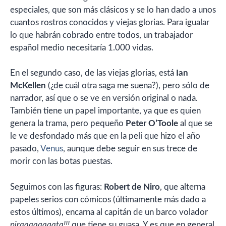
especiales, que son más clásicos y se lo han dado a unos
cuantos rostros conocidos y viejas glorias. Para igualar
lo que habrán cobrado entre todos, un trabajador
español medio necesitaría 1.000 vidas.
En el segundo caso, de las viejas glorias, está
Ian
McKellen
(¿de cuál otra saga me suena?), pero sólo de
narrador, así que o se ve en versión original o nada.
También tiene un papel importante, ya que es quien
genera la trama, pero pequeño
Peter O’Toole
al que se
le ve desfondado más que en la peli que hizo el año
pasado,
Venus
, aunque debe seguir en sus trece de
morir con las botas puestas.
Seguimos con las figuras:
Robert de Niro
, que alterna
papeles serios con cómicos (últimamente más dado a
estos últimos), encarna al capitán de un barco volador
piraaaaaaaata!!!
que tiene su guasa. Y es que en general