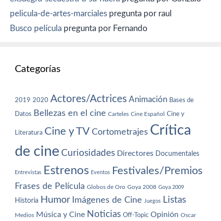
pelicula-de-artes-marciales
pregunta por raul
Busco película
pregunta por Fernando
Categorías
Actores/Actrices
Animación
2019
2020
Bases de
Bellezas en el cine
Datos
Cine y
Carteles
Cine Español
Crítica
Cine y TV
Cortometrajes
Literatura
de cine
Curiosidades
Directores
Documentales
Estrenos
Festivales/Premios
Entrevistas
Eventos
Frases de Película
Globos de Oro
Goya 2008
Goya 2009
Humor
Imágenes de Cine
Listas
Historia
Juegos
Noticias
Música y Cine
Opinión
Off-Topic
Oscar
Medios