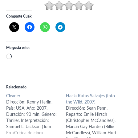
Comparte Cuak:
Me gusta esto:
Cargando...
Relacionado
Cleaner
Hacia Rutas Salvajes (Into
Dirección: Renny Harlin.
the Wild, 2007)
País: USA. Año: 2007.
Dirección: Sean Penn.
Duración: 90 min. Género:
Reparto: Emile Hirsch
Thriller. Interpretación:
(Christopher McCandless),
Samuel L. Jackson (Tom
Marcia Gay Harden (Billie
Cutler), Ed Harris (Eddie
En «Crítica de cine»
McCandless), William Hurt