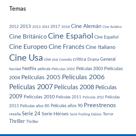
Temas
Cine Alemán
2013
2012
2013
2017
2018
2014
Cine Asiático
Cine Español
Cine Británico
Cine Español
Cine Europeo
Cine Francés
Cine Italiano
Cine Usa
crítica
General
cine usa
Drama
Comedia
Netflix
Películas
Películas 2003
película
Navidad
Películas 2002
Películas 2006
Películas 2005
2004
Películas 2007
Películas 2008
Películas
2009
Películas 2010
Películas 2011
Películas
Películas 2012
Preestrenos
Películas años 80
Películas años 90
2013
Serie 24
Serie Héroes
reseña
Terror
Serie Pushing Daisies
Thriller
Thriller