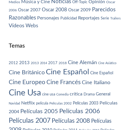
Noticias
Música y Cine
Opinión
Off-Topic
Oscar
Medios
Parecidos
Oscar 2008
Oscar 2007
Oscar 2009
2006
Razonables
Personajes
Reportajes
Publicidad
Serie
Trailers
Vídeos
Webs
Temas
Cine Alemán
2013
2012
2013
2017
2018
2014
Cine Asiático
Cine Español
Cine Británico
Cine Español
Cine Europeo
Cine Francés
Cine Italiano
Cine Usa
crítica
General
cine usa
Drama
Comedia
Netflix
Películas
Películas 2003
película
Navidad
Películas 2002
Películas 2006
Películas 2005
2004
Películas 2007
Películas 2008
Películas
2009
Películas 2010