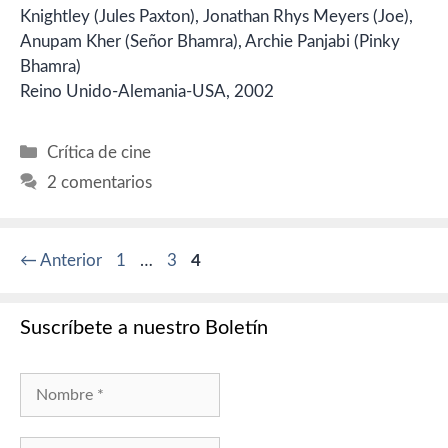
Knightley (Jules Paxton), Jonathan Rhys Meyers (Joe),
Anupam Kher (Señor Bhamra), Archie Panjabi (Pinky
Bhamra)
Reino Unido-Alemania-USA, 2002
Categorías
Crítica de cine
2 comentarios
Página
Página
Página
←
Anterior
1
…
3
4
Suscríbete a nuestro Boletín