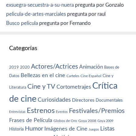
exsuegra-secuestra-a-su-nuera
pregunta por Gonzalo
pelicula-de-artes-marciales
pregunta por raul
Busco película
pregunta por Fernando
Categorías
Actores/Actrices
Animación
2019
2020
Bases de
Bellezas en el cine
Datos
Cine y
Carteles
Cine Español
Crítica
Cine y TV
Cortometrajes
Literatura
de cine
Curiosidades
Directores
Documentales
Estrenos
Festivales/Premios
Entrevistas
Eventos
Frases de Película
Globos de Oro
Goya 2008
Goya 2009
Humor
Imágenes de Cine
Listas
Historia
Juegos