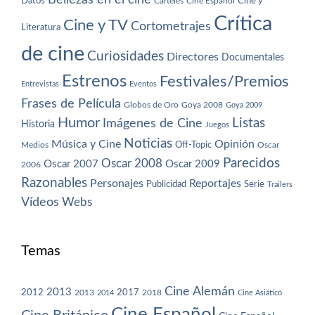
Datos
Cine y
Carteles
Cine Español
Crítica
Cine y TV
Cortometrajes
Literatura
de cine
Curiosidades
Directores
Documentales
Estrenos
Festivales/Premios
Entrevistas
Eventos
Frases de Película
Globos de Oro
Goya 2008
Goya 2009
Humor
Imágenes de Cine
Listas
Historia
Juegos
Noticias
Música y Cine
Opinión
Off-Topic
Oscar
Medios
Parecidos
Oscar 2008
Oscar 2007
Oscar 2009
2006
Razonables
Personajes
Reportajes
Publicidad
Serie
Trailers
Vídeos
Webs
Temas
Cine Alemán
2013
2012
2013
2017
2018
2014
Cine Asiático
Cine Español