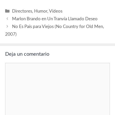
también aparece con él. A
muchos se les habrá
Categorías
Directores
,
Humor
,
Vídeos
encendido ya la bombilla, ya
que…
Marlon Brando en Un Tranvía Llamado Deseo
No Es País para Viejos (No Country for Old Men,
2007)
Deja un comentario
Comentario