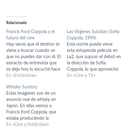
Relacionado
Francis Ford Coppola y el
Las Vírgenes Suicidas (Sofía
futuro del cine
Coppola, 1999)
Hay veces que el destino te
Esta noche puede verse
viene a buscar cuando ve
esta estupenda película en
que no puedes dar con él. El
La2, que supuso el debút en
extracto de entrevista que
la dirección de Sofía
os dejo hoy lo escuché hace
Coppola, lo que aprovecho
muchos años y estuve
En «Entrevistas»
para recordar la crítica de la
En «Cine y TV»
bastante tiempo intentando
misma que escribí en el año
Whisky Suntory
dar con él de nuevo sin
de su estreno y que pudimo
Estas imágenes son de un
conseguirlo. Hace poco,
disfrutar en el Festival
anuncio real de whisky en
metido en otros menesteres
Actual de Logroño antes de
Japón. En ellas vemos a
he vuelto…
que…
Francis Ford Coppola, que
estaba produciendo la
película de Kurosawa a la
En «Cine y Publicidad»
que pertenecen las
imágenes de rodaje y que