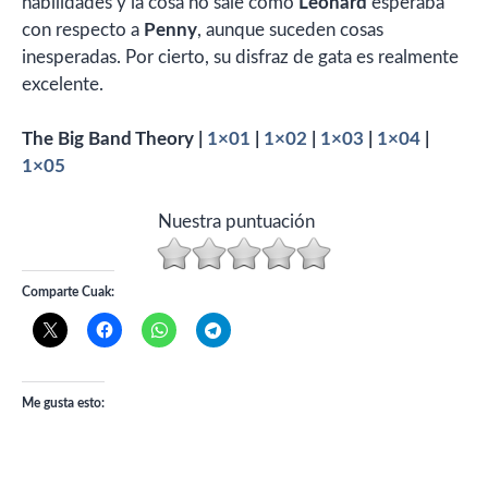
habilidades y la cosa no sale como
Leonard
esperaba
con respecto a
Penny
, aunque suceden cosas
inesperadas. Por cierto, su disfraz de gata es realmente
excelente.
The Big Band Theory |
1×01
|
1×02
|
1×03
|
1×04
|
1×05
Nuestra puntuación
Comparte Cuak:
Me gusta esto: