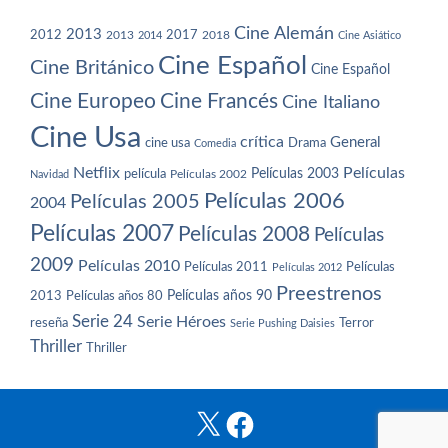
Cine Alemán
2013
2012
2013
2017
2018
2014
Cine Asiático
Cine Español
Cine Británico
Cine Español
Cine Europeo
Cine Francés
Cine Italiano
Cine Usa
crítica
General
cine usa
Drama
Comedia
Netflix
Películas
Películas 2003
película
Navidad
Películas 2002
Películas 2006
Películas 2005
2004
Películas 2007
Películas 2008
Películas
2009
Películas 2010
Películas 2011
Películas
Películas 2012
Preestrenos
Películas años 80
Películas años 90
2013
Serie 24
Serie Héroes
reseña
Terror
Serie Pushing Daisies
Thriller
Thriller
X
Facebook