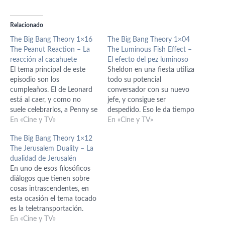
Relacionado
The Big Bang Theory 1×16
The Big Bang Theory 1×04
The Peanut Reaction – La
The Luminous Fish Effect –
reacción al cacahuete
El efecto del pez luminoso
El tema principal de este
Sheldon en una fiesta utiliza
episodio son los
todo su potencial
cumpleaños. El de Leonard
conversador con su nuevo
está al caer, y como no
jefe, y consigue ser
suele celebrarlos, a Penny se
despedido. Eso le da tiempo
le ocurre hacerle una fiesta
En «Cine y TV»
a convertir la preparación
En «Cine y TV»
sorpresa. Ver a los
de un desayuno en todo un
The Big Bang Theory 1×12
desastrosos amigos de
experimento. También
The Jerusalem Duality – La
Leonard preparando una
aprovecha para acompañar
dualidad de Jerusalén
fiesta de cumpleaños puede
a Penny a hacer la compra y
En uno de esos filosóficos
deparar multitud de
consigue sacarla de quicio
diálogos que tienen sobre
sorpresas. Wolowitz y su
desde el primer…
cosas intrascendentes, en
alergia…
esta ocasión el tema tocado
es la teletransportación.
Sheldon, como no, lo
En «Cine y TV»