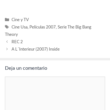
considera un problema.
Cree que destruye al
individuo, que realmente lo
“desmonta” para volverlo a
Categorías
Cine y TV
montar en otra dimensión,
Etiquetas
pero ya no sería la misma
Cine Usa
,
Películas 2007
,
Serie The Big Bang
persona,…
Theory
REC 2
A L´Interieur (2007) Inside
Deja un comentario
Comentario