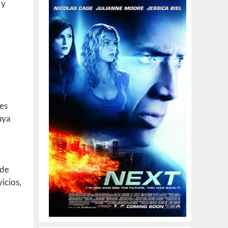
 y
 es
uya
 de
vicios,