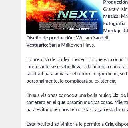
Producción
Graham Kin
Música
: Ma
Fotografía
:
Montaje
: C
Diseño de producción
: William Sandell.
Vestuario
: Sanja Milkovich Hays.
La premisa de poder predecir lo que va a ocurrir
interesante si se sabe llevar a la práctica con gra
facultad para adivinar el futuro, mejor dicho, su 
personalmente, le complicará su existencia.
En sus visiones conoce a una bella mujer,
Liz
, de
carretera en el que pasarán muchas cosas. Mient
para evitar que unos terroristas hagan estallar 
Esta facultad adivinitoria le permite a
Cris
, dispo