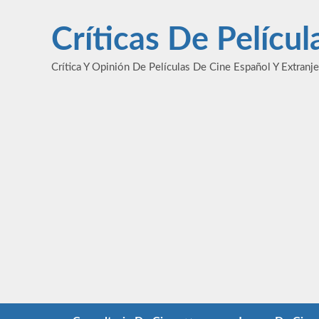
Saltar
al
Críticas De Pelícu
contenido
Crítica Y Opinión De Películas De Cine Español Y Extranj