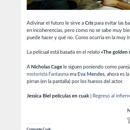
Adivinar el futuro le sirve a
Cris
para evitar las ba
en incoherencias, pero como no se sabe muy bie
puede hacer y qué no. Como ocurría en la muy in
La pelícual está basada en el relato
«The golden 
A
Nicholas Cage
le siguen poniendo como pareja
motorista Fantasma
era
Eva Mendes
, ahora es la
pirran (en la pantalla) por los huesos del actor.
Jessica Biel películas en cuak
|
Regreso al infier
N
Comparte Cuak: