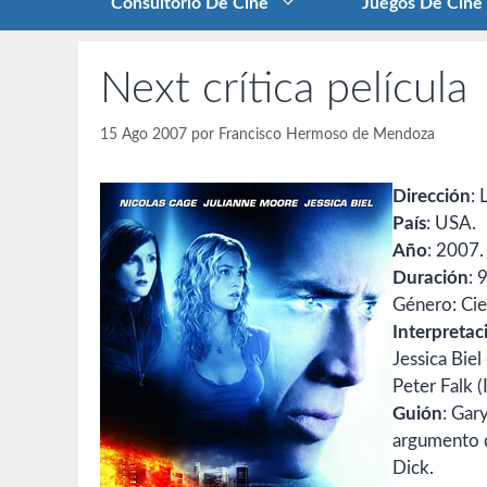
Consultorio De Cine
Juegos De Cine
Next crítica película
15 Ago 2007
por
Francisco Hermoso de Mendoza
Dirección
: 
País
: USA.
Año
: 2007.
Duración
: 
Género: Cien
Interpretac
Jessica Biel
Peter Falk (I
Guión
: Gar
argumento d
Dick.