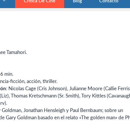
Crítica De Cine
Blog
Contacto
Lee Tamahori.
96 min.
cia-ficción, acción, thriller.
ión
: Nicolas Cage (Cris Johnson), Julianne Moore (Callie Ferris
 (Liz), Thomas Kretschmann (Sr. Smith), Tory Kittles (Cavanaugh
rv).
y Goldman, Jonathan Hensleigh y Paul Bernbaum; sobre un
e Gary Goldman basado en el relato «The golden man» de Phi