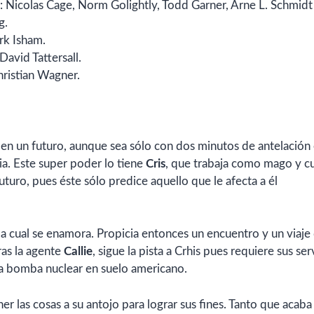
: Nicolas Cage, Norm Golightly, Todd Garner, Arne L. Schmidt
g.
rk Isham.
 David Tattersall.
hristian Wagner.
 en un futuro, aunque sea sólo con dos minutos de antelación
cia. Este super poder lo tiene
Cris
, que trabaja como mago y c
futuro, pues éste sólo predice aquello que le afecta a él
 la cual se enamora. Propicia entonces un encuentro y un viaje
ras la agente
Callie
, sigue la pista a Crhis pues requiere sus ser
una bomba nuclear en suelo americano.
ner las cosas a su antojo para lograr sus fines. Tanto que acaba