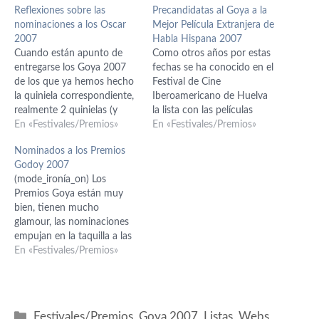
Reflexiones sobre las
Precandidatas al Goya a la
nominaciones a los Oscar
Mejor Película Extranjera de
2007
Habla Hispana 2007
Cuando están apunto de
Como otros años por estas
entregarse los Goya 2007
fechas se ha conocido en el
de los que ya hemos hecho
Festival de Cine
la quiniela correspondiente,
Iberoamericano de Huelva
realmente 2 quinielas (y
la lista con las películas
hemos enlazado los trailers
En «Festivales/Premios»
precandidatas al Goya a la
En «Festivales/Premios»
para despistados), todavía
Mejor Película Extranjera de
Nominados a los Premios
estamos digiriendo las
Habla Hispana, y son estas:
Godoy 2007
nominaciones a los Oscar
‘Américan Visa’ (Bolivia) de
(mode_ironía_on) Los
2007. Respecto a las que
Juan Carlos Valdivia, ‘Las
Premios Goya están muy
anunciábamos como
manos’ (Argentina) de
bien, tienen mucho
favoritas, hay que decir que
Alejandro Doria, ‘En…
glamour, las nominaciones
ha habido sorpresas…
empujan en la taquilla a las
películas nominadas, ponen
En «Festivales/Premios»
de acuerdo a todos los
aficionados al cine y
consiguen que reine el buen
rollito entre todos los
Categorías
Festivales/Premios
,
Goya 2007
,
Listas
,
Webs