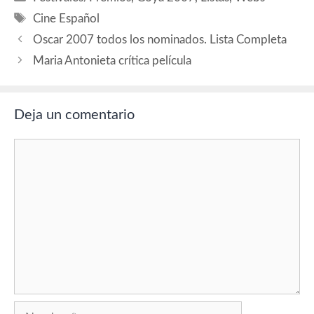
académicos.
Etiquetas
(mode_ironía_off) Pero
Cine Español
después de conocer la lista
Oscar 2007 todos los nominados. Lista Completa
de nominados a…
Maria Antonieta crítica película
Deja un comentario
Comentario
Nombre