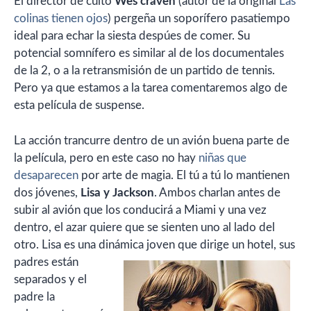
El director de culto
Wes craven
(autor de la original
Las
colinas tienen ojos
) pergeña un soporífero pasatiempo
ideal para echar la siesta despúes de comer. Su
potencial somnífero es similar al de los documentales
de la 2, o a la retransmisión de un partido de tennis.
Pero ya que estamos a la tarea comentaremos algo de
esta película de suspense.
La acción trancurre dentro de un avión buena parte de
la película, pero en este caso no hay
niñas que
desaparecen
por arte de magia. El tú a tú lo mantienen
dos jóvenes,
Lisa y Jackson
. Ambos charlan antes de
subir al avión que los conducirá a Miami y una vez
dentro, el azar quiere que se sienten uno al lado del
otro. Lisa es una dinámica joven que dirige un
hotel, sus
padres están
separados y el
padre la