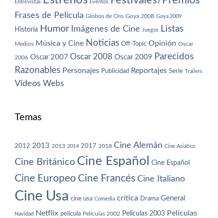
Estrenos
Festivales/Premios
Entrevistas
Eventos
Frases de Película
Globos de Oro
Goya 2008
Goya 2009
Humor
Imágenes de Cine
Listas
Historia
Juegos
Noticias
Música y Cine
Opinión
Off-Topic
Oscar
Medios
Parecidos
Oscar 2008
Oscar 2007
Oscar 2009
2006
Razonables
Personajes
Reportajes
Publicidad
Serie
Trailers
Vídeos
Webs
Temas
Cine Alemán
2013
2012
2013
2017
2018
2014
Cine Asiático
Cine Español
Cine Británico
Cine Español
Cine Europeo
Cine Francés
Cine Italiano
Cine Usa
crítica
General
cine usa
Drama
Comedia
Netflix
Películas
Películas 2003
película
Navidad
Películas 2002