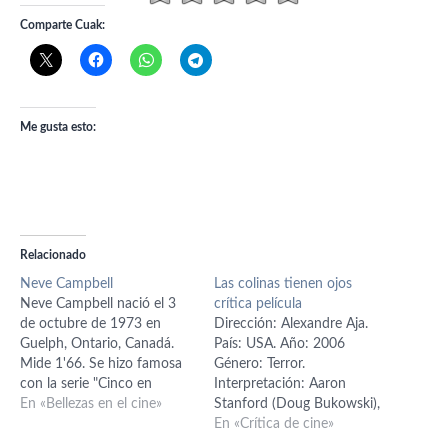
Comparte Cuak:
Me gusta esto:
Relacionado
Neve Campbell
Las colinas tienen ojos
Neve Campbell nació el 3
crítica película
de octubre de 1973 en
Dirección: Alexandre Aja.
Guelph, Ontario, Canadá.
País: USA. Año: 2006
Mide 1'66. Se hizo famosa
Género: Terror.
con la serie "Cinco en
Interpretación: Aaron
familia" (1994). En 1994
En «Bellezas en el cine»
Stanford (Doug Bukowski),
también debutó en
Kathleen Quinlan (Ethel
En «Crítica de cine»
largometraje en la pantalla
Carter), Vinessa Shaw (Lynn