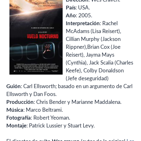
País
: USA.
Año
: 2005.
Interpretación
: Rachel
McAdams (Lisa Reisert),
Cillian Murphy (Jackson
Rippner),Brian Cox (Joe
Reisert), Jayma Mays
(Cynthia), Jack Scalia (Charles
Keefe), Colby Donaldson
(Jefe deseguridad)
Guión
: Carl Ellsworth; basado en un argumento de Carl
Ellsworth y Dan Foos.
Producción
: Chris Bender y Marianne Maddalena.
Música
: Marco Beltrami.
Fotografía
: Robert Yeoman.
Montaje
: Patrick Lussier y Stuart Levy.