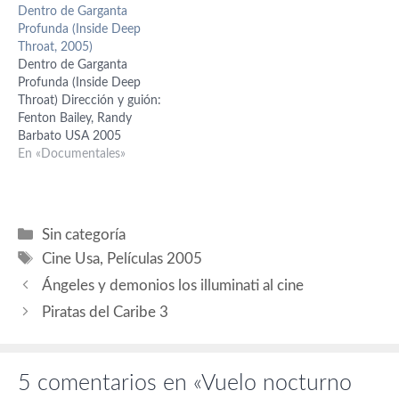
Dentro de Garganta
grande con la comedia
Carter Bukowski), Emilie de
Profunda (Inside Deep
“Paint Cans” (1994), dirigida
Ravin (Brenda Carter), Dan
Throat, 2005)
por Paul Donovan. Debuta
Byrd (Bobby Carter), Tom
Dentro de Garganta
en Hollywood con
Bower (Encargado
Profunda (Inside Deep
“Jóvenes…
gasolinera), Billy Drago
Throat) Dirección y guión:
(Papá Júpiter), Robert Joy
Fenton Bailey, Randy
(Lizard) Guión: Alexandre
Barbato USA 2005
Aja y Grégory Levasseur;
Garganta Profunda (Deep
En «Documentales»
basado…
Throat, 1972) Dirección y
Guión: Jerry Gerard (Gerard
Damiano) Producción: Lou
Perry Reparto: Linda
Categorías
Sin categoría
Lovelace (Linda Lovelace),
Etiquetas
Cine Usa
,
Películas 2005
Harry Reems (Dr. Young),
Dolly Sharp (Helen), Bill
Ángeles y demonios los illuminati al cine
Harrison (Mr. Maltz),
Piratas del Caribe 3
William Love (Wilber…
5 comentarios en «Vuelo nocturno