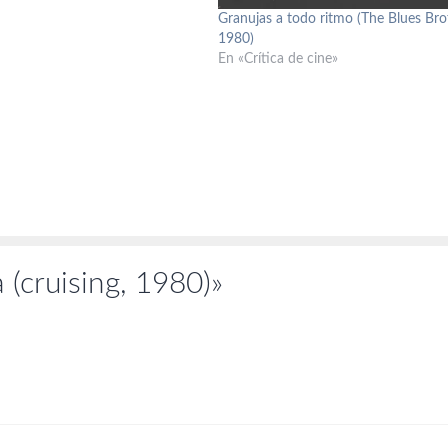
 Griffiths Peter Griffiths Art
Granujas a todo ritmo (The Blues Bro
lli Fotografía Caleb Deschanel
1980)
an Tyler Montaje Augie Hess…
En «Crítica de cine»
 (cruising, 1980)»