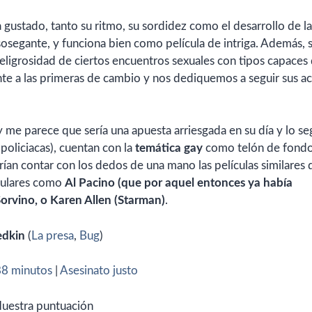
 gustado, tanto su ritmo, su sordidez como el desarrollo de la
osegante, y funciona bien como película de intriga. Además, s
peligrosidad de ciertos encuentros sexuales con tipos capaces 
nte a las primeras de cambio y nos dediquemos a seguir sus a
 me parece que sería una apuesta arriesgada en su día y lo seg
 policiacas), cuentan con la
temática gay
como telón de fond
rían contar con los dedos de una mano las películas similares
opulares como
Al Pacino (que por aquel entonces ya había
Sorvino, o Karen Allen (Starman)
.
edkin
(
La presa
,
Bug
)
88 minutos
|
Asesinato justo
uestra puntuación