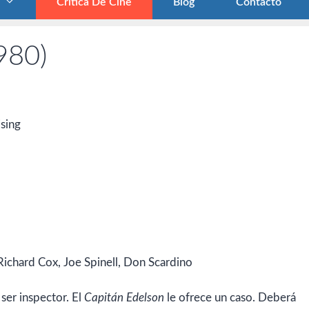
Crítica De Cine
Blog
Contacto
1980)
ising
 Richard Cox, Joe Spinell, Don Scardino
 ser inspector. El
Capitán Edelson
le ofrece un caso. Deberá