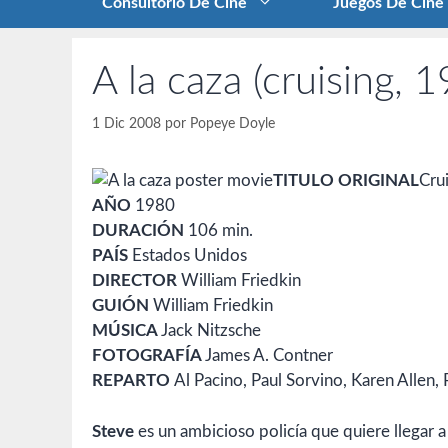
Consultorio De Cine
Juegos De Cine
A la caza (cruising, 
1 Dic 2008
por
Popeye Doyle
TITULO ORIGINAL
Cru
AÑO
1980
DURACIÓN
106 min.
PAÍS
Estados Unidos
DIRECTOR
William Friedkin
GUIÓN
William Friedkin
MÚSICA
Jack Nitzsche
FOTOGRAFÍA
James A. Contner
REPARTO
Al Pacino, Paul Sorvino, Karen Allen,
Steve
es un ambicioso policía que quiere llegar a