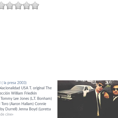
 ( la presa 2003)
acionalidad USA T. original The
ección William Friedkin
s Tommy Lee Jones (L.T. Bonham)
l Toro (Aaron Hallam) Connie
by Durrell) Jenna Boyd (Loretta
slie Stefanson (Irene Kravitz)
 de cine»