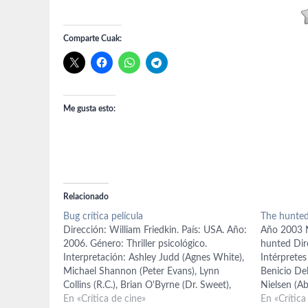
Comparte Cuak:
Me gusta esto:
Relacionado
Bug crítica película
The hunted
Dirección: William Friedkin. País: USA. Año:
Año 2003 N
2006. Género: Thriller psicológico.
hunted Dir
Interpretación: Ashley Judd (Agnes White),
Intérprete
Michael Shannon (Peter Evans), Lynn
Benicio De
Collins (R.C.), Brian O'Byrne (Dr. Sweet),
Nielsen (Ab
Harry Connick Jr. (Jerry Goss). Guión: Tracy
En «Crítica de cine»
Kravitz) Le
En «Crítica