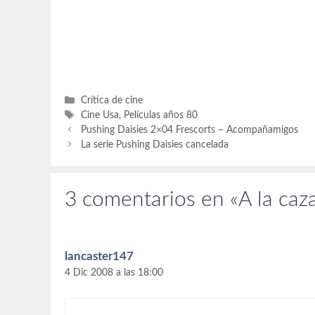
Letts. Producción: Holly Wiersma, Kimbrly
Guión David
C. Anderson, Malcolm Petal, Gary
Monteraste
Huckabay, Michael Burns y Andreas
Música Bri
Schardt. Música:…
Categorías
Crítica de cine
Etiquetas
Cine Usa
,
Películas años 80
Pushing Daisies 2×04 Frescorts – Acompañamigos
La serie Pushing Daisies cancelada
3 comentarios en «A la caza
lancaster147
4 Dic 2008 a las 18:00