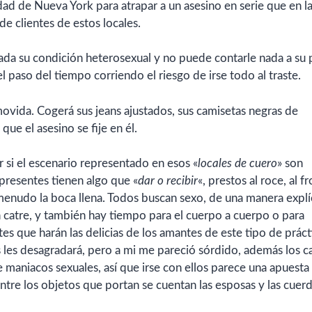
dad de Nueva York para atrapar a un asesino en serie que en l
 clientes de estos locales.
dada su condición heterosexual y no puede contarle nada a su 
el paso del tiempo corriendo el riesgo de irse todo al traste.
movida. Cogerá sus jeans ajustados, sus camisetas negras de
ue el asesino se fije en él.
 si el escenario representado en esos «
locales de cuero
» son
s presentes tienen algo que «
dar o recibir
«, prestos al roce, al fr
a menudo la boca llena. Todos buscan sexo, de una manera explíc
 catre, y también hay tiempo para el cuerpo a cuerpo o para
es que harán las delicias de los amantes de este tipo de práct
les desagradará, pero a mi me pareció sórdido, además los c
e maniacos sexuales, así que irse con ellos parece una apuesta
ntre los objetos que portan se cuentan las esposas y las cuerd