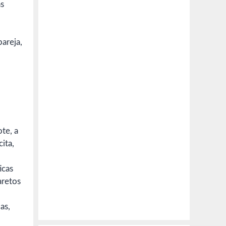
as
pareja,
ote, a
ita,
icas
aretos
as,