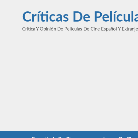
Saltar
al
Críticas De Pelícu
contenido
Crítica Y Opinión De Películas De Cine Español Y Extranj