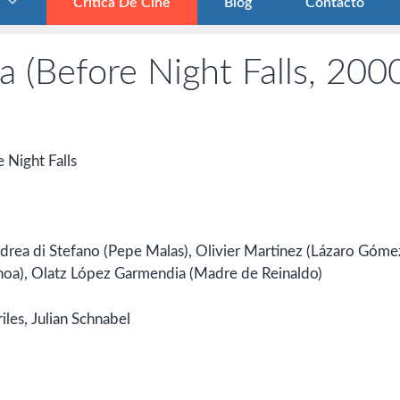
Crítica De Cine
Blog
Contacto
 (Before Night Falls, 200
 Night Falls
drea di Stefano (Pepe Malas), Olivier Martinez (Lázaro Góme
choa), Olatz López Garmendia (Madre de Reinaldo)
es, Julian Schnabel