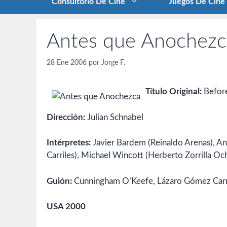
Consultorio De Cine
Juegos De Cine
Antes que Anochezca
28 Ene 2006
por
Jorge F.
Título Original:
Before
Dirección:
Julian Schnabel
Intérpretes:
Javier Bardem (Reinaldo Arenas), An
Carriles), Michael Wincott (Herberto Zorrilla O
Guión:
Cunningham O’Keefe, Lázaro Gómez Carril
USA 2000