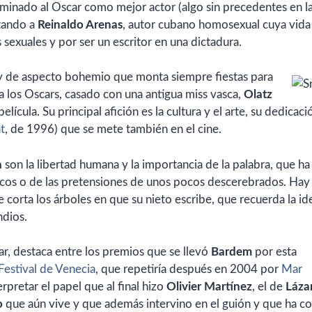
minado al Oscar como mejor actor (algo sin precedentes en l
etando a
Reinaldo Arenas
, autor cubano homosexual cuya vida
sexuales y por ser un escritor en una dictadura.
 y de aspecto bohemio que monta siempre fiestas para
 los Oscars, casado con una antigua miss vasca,
Olatz
elícula. Su principal afición es la cultura y el arte, su dedicaci
t
, de 1996) que se mete también en el cine.
a
son la libertad humana y la importancia de la palabra, que ha
icos o de las pretensiones de unos pocos descerebrados. Hay
 corta los árboles en que su nieto escribe, que recuerda la id
ndios.
r, destaca entre los premios que se llevó
Bardem
por esta
Festival de Venecia
, que repetiría después en 2004 por
Mar
erpretar el papel que al final hizo
Olivier Martínez
, el de
Láza
o
que aún vive y que además intervino en el guión y que ha c