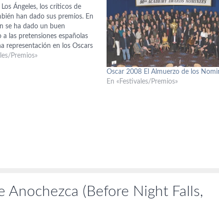
os Ángeles, los críticos de
bién han dado sus premios. En
ón se ha dado un buen
 a las pretensiones españolas
na representación en los Oscars
ue Javier Bardem se ha llevado
ales/Premios»
l mejor secundario. Al igual que
Oscar 2008 El Almuerzo de los Nom
En «Festivales/Premios»
 Anochezca (Before Night Falls,