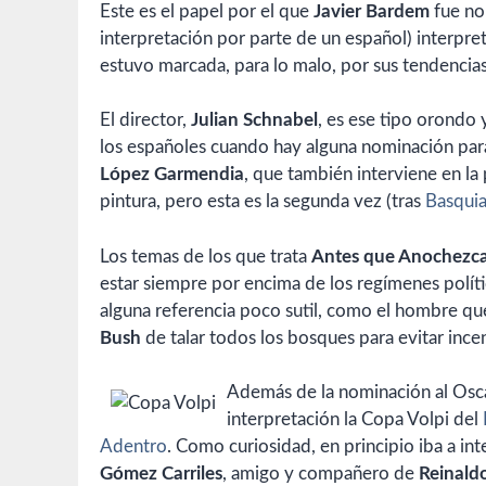
Este es el papel por el que
Javier Bardem
fue no
interpretación por parte de un español) interpr
estuvo marcada, para lo malo, por sus tendencias 
El director,
Julian Schnabel
, es ese tipo orondo
los españoles cuando hay alguna nominación para
López Garmendia
, que también interviene en la p
pintura, pero esta es la segunda vez (tras
Basquia
Los temas de los que trata
Antes que Anochezc
estar siempre por encima de los regímenes polít
alguna referencia poco sutil, como el hombre que
Bush
de talar todos los bosques para evitar ince
Además de la nominación al Osca
interpretación la Copa Volpi del
Adentro
. Como curiosidad, en principio iba a int
Gómez Carriles
, amigo y compañero de
Reinald