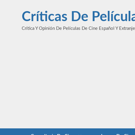
Saltar
al
Críticas De Pelícu
contenido
Crítica Y Opinión De Películas De Cine Español Y Extranj