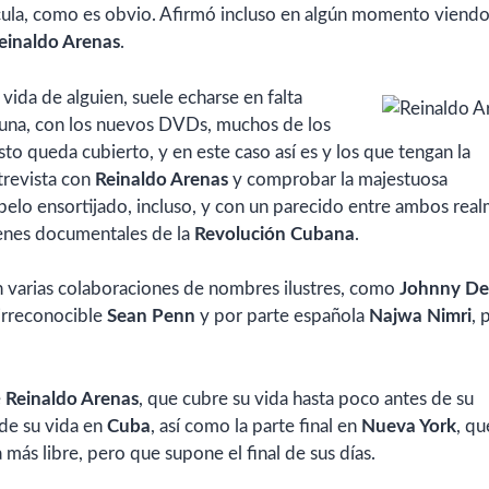
lícula, como es obvio. Afirmó incluso en algún momento viend
einaldo Arenas
.
 vida de alguien, suele echarse en falta
rtuna, con los nuevos DVDs, muchos de los
esto queda cubierto, y en este caso así es y los que tengan la
trevista con
Reinaldo Arenas
y comprobar la majestuosa
pelo ensortijado, incluso, y con un parecido entre ambos rea
genes documentales de la
Revolución Cubana
.
an varias colaboraciones de nombres ilustres, como
Johnny D
 irreconocible
Sean Penn
y por parte española
Najwa Nimri
, 
e
Reinaldo Arenas
, que cubre su vida hasta poco antes de su
 de su vida en
Cuba
, así como la parte final en
Nueva York
, qu
 más libre, pero que supone el final de sus días.