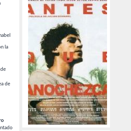
a
ón la
 de
ea de
ro
ontado