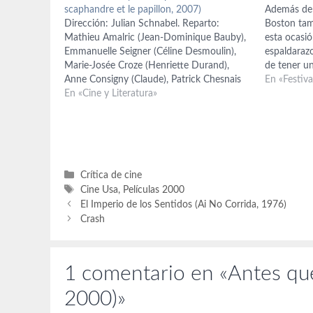
scaphandre et le papillon, 2007)
Además de L
Dirección: Julian Schnabel. Reparto:
Boston tam
Mathieu Amalric (Jean-Dominique Bauby),
esta ocasi
Emmanuelle Seigner (Céline Desmoulin),
espaldarazo
Marie-Josée Croze (Henriette Durand),
de tener u
Anne Consigny (Claude), Patrick Chesnais
2008, porq
En «Festiv
(doctor Lepage), Niels Arestrup (Roussin),
En «Cine y Literatura»
el premio a
Olatz Lopez Garmendia (Marie Lopez),
para el…
Jean-Pierre Cassel (Lucien), Marina Hands
(Joséphine), Max Von Sydow (Papinou),
Isaach de Bankolé (Laurent), Emma de
Caunes (Eugenia). Guión:…
Categorías
Crítica de cine
Etiquetas
Cine Usa
,
Películas 2000
El Imperio de los Sentidos (Ai No Corrida, 1976)
Crash
1 comentario en «Antes que
2000)»