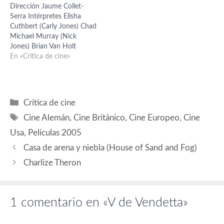
Dirección Jaume Collet-
(Creedy), Rupert Graves
Persephone, Lambert
Serra Intérpretes Elisha
(Dominic), Roger Allam
Willson – Merovingio,
Cuthbert (Carly Jones) Chad
(Lewis Prothero), Ben Miles
Harold Perrineau – Link,
Michael Murray (Nick
(Dascomb), Valerie Berry
Nona Gaye – Zee, Harry J.…
Jones) Brian Van Holt
(Bane), Sinead Cusack (Delia
(Bo/Vincent) Paris Hilton
En «Crítica de cine»
Surridge), Nathasha
(Paige Edwards) Jared
Wightman…
Padalecki (Wade) País: USA
Año: 2005 Guión Chad
Hayes Carey W. Hayes
Categorías
Crítica de cine
Fotografía Stephen F.
Etiquetas
Windon Música John
Cine Alemán
,
Cine Británico
,
Cine Europeo
,
Cine
Ottman Montaje Joel
Usa
,
Películas 2005
Negron Un catalán, Jaume
Collet-Serra, afincado en…
Casa de arena y niebla (House of Sand and Fog)
Charlize Theron
1 comentario en «V de Vendetta»