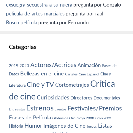
exsuegra-secuestra-a-su-nuera
pregunta por Gonzalo
pelicula-de-artes-marciales
pregunta por raul
Busco película
pregunta por Fernando
Categorías
Actores/Actrices
Animación
2019
2020
Bases de
Bellezas en el cine
Datos
Cine y
Carteles
Cine Español
Crítica
Cine y TV
Cortometrajes
Literatura
de cine
Curiosidades
Directores
Documentales
Estrenos
Festivales/Premios
Entrevistas
Eventos
Frases de Película
Globos de Oro
Goya 2008
Goya 2009
Humor
Imágenes de Cine
Listas
Historia
Juegos