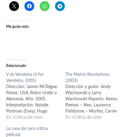
Me gusta esto:
Relacionado
V de Vendetta (V for
The Matrix Revolutions
Vendetta, 2005)
(2003)
Dirección: James McTeigue.
Dirección y guión: Andy
Países: USA, Reino Unido y
Wachowski y Larry
Alemania. Año: 2005.
Wachowski Reparto: Keanu
Interpretación: Natalie
Reeves – Neo, Laurence
Portman (Evey), Hugo
Fishburne – Morfeo, Carrie-
Weaving (V), Stephen Rea
En «Crítica de cine»
Anne Moss - Trinity, Hugo
En «Crítica de cine»
(Finch), Stephen Fry
Weaving - Agente Smith
La casa de cera crítica
(Deitrich), John Hurt (Adam
2.0, Jada Pinkett Smith –
película
Sutler), Tim Pigott-Smith
Niobe, Monica Bellucci –