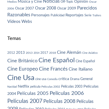
Noticias
Música y Cine
Opinión
Off-Topic
Oscar
Medios
Parecidos
Oscar 2008
Oscar 2007
Oscar 2009
2006
Razonables
Personajes
Reportajes
Publicidad
Serie
Trailers
Vídeos
Webs
Temas
Cine Alemán
2013
2012
2013
2017
2018
2014
Cine Asiático
Cine Español
Cine Británico
Cine Español
Cine Europeo
Cine Francés
Cine Italiano
Cine Usa
crítica
General
cine usa
Drama
Comedia
Netflix
Películas
Películas 2003
película
Navidad
Películas 2002
Películas 2006
Películas 2005
2004
Películas 2007
Películas 2008
Películas
2009
Películas 2010