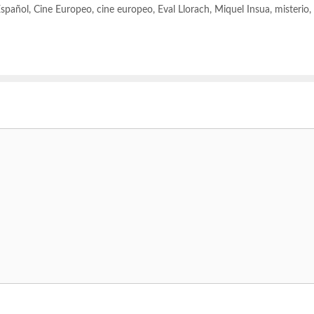
Español
,
Cine Europeo
,
cine europeo
,
Eval Llorach
,
Miquel Insua
,
misterio
,