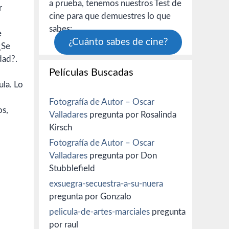
a prueba, tenemos nuestros Test de
r
cine para que demuestres lo que
sabes:
e
¿Cuánto sabes de cine?
¿Se
dad?.
Películas Buscadas
ula. Lo
Fotografía de Autor – Oscar
os,
Valladares
pregunta por Rosalinda
Kirsch
Fotografía de Autor – Oscar
Valladares
pregunta por Don
Stubblefield
exsuegra-secuestra-a-su-nuera
pregunta por Gonzalo
pelicula-de-artes-marciales
pregunta
por raul