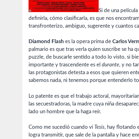
Si de una películ
definirla, cómo clasificarla, es que nos encontra
transfronterizo, ambiguo, sugerente y cuantos cali
Diamond Flash
es la opera prima de
Carlos Ver
palmario es que tras verla quien suscribe se ha 
puzzle, de buscarle sentido a todo lo visto, si bi
importante y trascendente es el
durante
, y no t
las protagonistas detesta a esos que quieren ent
sabemos nada, ni tenemos porque entenderlo to
Lo patente es que el trabajo actoral, mayoritari
las secuestradoras, la madre cuya niña desaparece,
lado un hombre que la haga reír.
Como me sucedió cuando vi
Tesis
, hay flotando 
logra transmitir, que sale de la pantalla y hace 