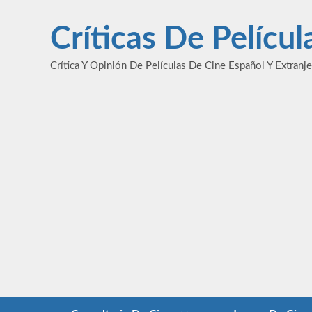
Saltar
al
Críticas De Pelícu
contenido
Crítica Y Opinión De Películas De Cine Español Y Extranj