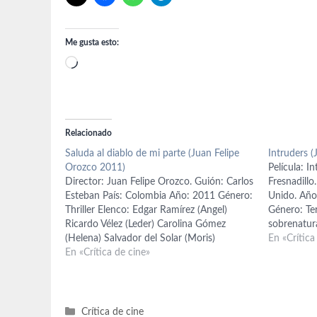
Me gusta esto:
Cargando...
Relacionado
Saluda al diablo de mi parte (Juan Felipe
Intruders (
Orozco 2011)
Película: I
Director: Juan Felipe Orozco. Guión: Carlos
Fresnadillo
Esteban País: Colombia Año: 2011 Género:
Unido. Año
Thriller Elenco: Edgar Ramírez (Angel)
Género: Ter
Ricardo Vélez (Leder) Carolina Gómez
sobrenatura
(Helena) Salvador del Solar (Moris)
(John Farr
En «Crítica
Fotografía: Luis Otero Música: Jermaine
En «Crítica de cine»
Farrow), Da
Stegall Vestuario: Juliana Rincón
López de Ay
Producción: Sara Millán Desde Cuak
Farrow), Iz
estamos interesados en todo tipo de cine,
Colombiano también…
Categorías
Crítica de cine