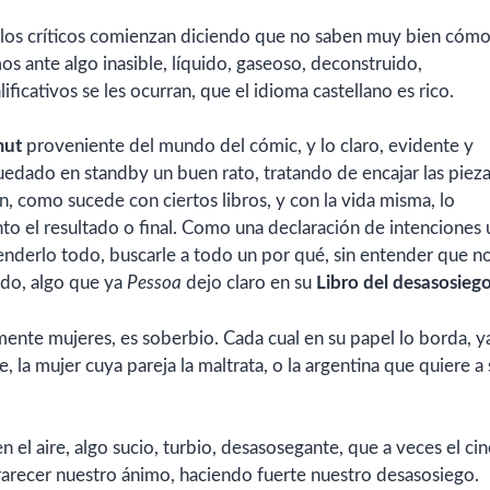
a los críticos comienzan diciendo que no saben muy bien cóm
mos ante algo inasible, líquido, gaseoso, deconstruido,
ficativos se les ocurran, que el idioma castellano es rico.
mut
proveniente del mundo del cómic, y lo claro, evidente y
quedado en standby un buen rato, tratando de encajar las pieza
en, como sucede con ciertos libros, y con la vida misma, lo
anto el resultado o final. Como una declaración de intenciones
enderlo todo, buscarle a todo un por qué, sin entender que n
do, algo que ya
Pessoa
dejo claro en su
Libro del desasosieg
amente mujeres, es soberbio. Cada cual en su papel lo borda, y
 la mujer cuya pareja la maltrata, o la argentina que quiere a 
en el aire, algo sucio, turbio, desasosegante, que a veces el ci
enrarecer nuestro ánimo, haciendo fuerte nuestro desasosiego.