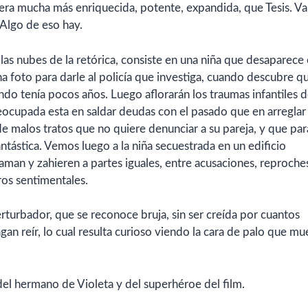
ra mucha más enriquecida, potente, expandida, que Tesis. V
 Algo de eso hay.
las nubes de la retórica, consiste en una niña que desaparece
na foto para darle al policía que investiga, cuando descubre q
ando tenía pocos años. Luego aflorarán los traumas infantiles 
eocupada esta en saldar deudas con el pasado que en arreglar
e malos tratos que no quiere denunciar a su pareja, y que par
fantástica. Vemos luego a la niña secuestrada en un edificio
an y zahieren a partes iguales, entre acusaciones, reproche
ros sentimentales.
erturbador, que se reconoce bruja, sin ser creída por cuantos
agan reír, lo cual resulta curioso viendo la cara de palo que mu
del hermano de Violeta y del superhéroe del film.