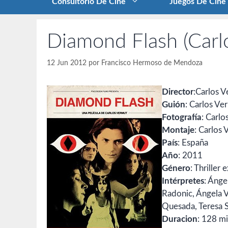
Consultorio De Cine
Juegos De Cine
Diamond Flash (Carl
12 Jun 2012
por
Francisco Hermoso de Mendoza
Director
:Carlos 
Guión
: Carlos Ve
Fotografía
: Carl
Montaje
: Carlos
País
: España
Año
: 2011
Género
: Thriller 
Intérpretes
: Ánge
Radonic, Ángela V
Quesada, Teresa S
Duracion
: 128 m