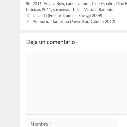
Etiquetas
2011
,
Angela Boix
,
carlos vermut
,
Cine Español
,
Cine 
Películas 2011
,
suspense
,
Thriller
,
Victoria Radonic
La caída (Freefall Dominic Savage 2009)
Promoción fantasma (Javier Ruiz Caldera 2012)
Deja un comentario
Comentario
Nombre