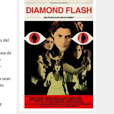
o
s del
 una de
o
o
.
a sean
su
ne