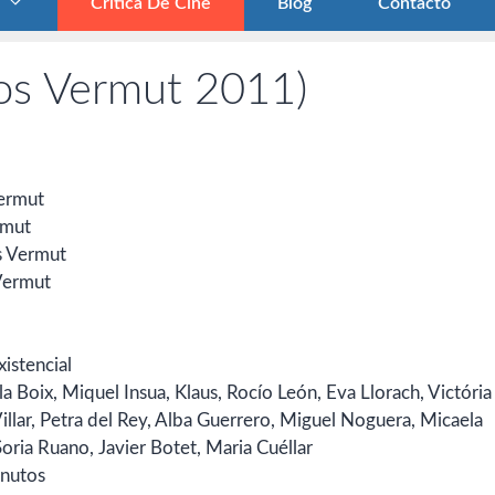
Crítica De Cine
Blog
Contacto
os Vermut 2011)
Vermut
rmut
os Vermut
 Vermut
existencial
la Boix, Miquel Insua, Klaus, Rocío León, Eva Llorach, Victória
illar, Petra del Rey, Alba Guerrero, Miguel Noguera, Micaela
oria Ruano, Javier Botet, Maria Cuéllar
inutos