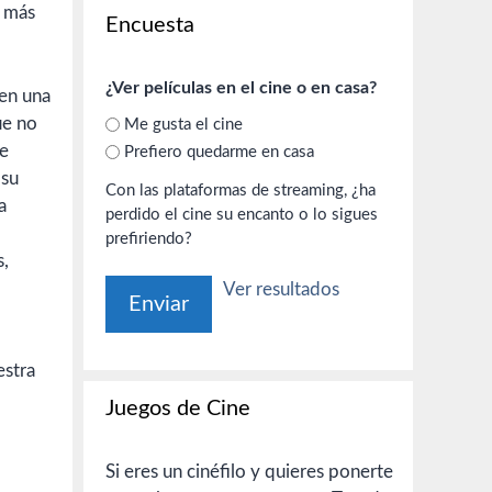
a más
Encuesta
¿Ver películas en el cine o en casa?
 en una
ue no
Me gusta el cine
de
Prefiero quedarme en casa
 su
Con las plataformas de streaming, ¿ha
a
perdido el cine su encanto o lo sigues
prefiriendo?
s,
Ver resultados
estra
Juegos de Cine
Si eres un cinéfilo y quieres ponerte