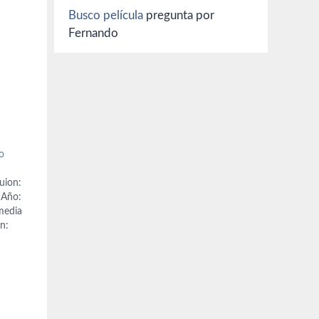
Busco película
pregunta por
Fernando
o
uion:
 Año:
media
ón:
rio),
il),
ña