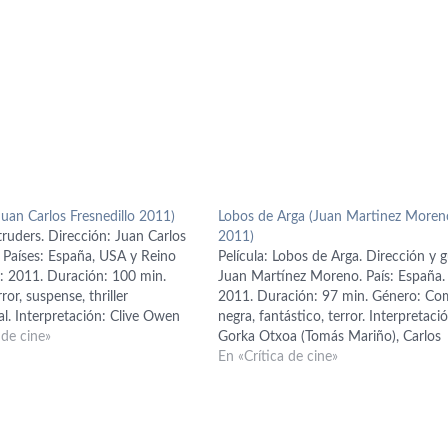
Juan Carlos Fresnedillo 2011)
Lobos de Arga (Juan Martinez Moren
ntruders. Dirección: Juan Carlos
2011)
. Países: España, USA y Reino
Película: Lobos de Arga. Dirección y g
: 2011. Duración: 100 min.
Juan Martínez Moreno. País: España.
ror, suspense, thriller
2011. Duración: 97 min. Género: Co
l. Interpretación: Clive Owen
negra, fantástico, terror. Interpretaci
ow), Carice Van Houten (Sue
 de cine»
Gorka Otxoa (Tomás Mariño), Carlos
niel Brühl (padre Antonio), Pilar
Areces (Calisto), Secun de la Rosa (Ma
En «Crítica de cine»
ala (Luisa), Ella Purnell (Mia
Luis Zahera (sargento de la Guardia Civ
án Corchero (Juan), Kerry Fox,…
Mabel Rivera (Rosa), Manuel Manqui
(Evaristo), Marcos Ruiz…