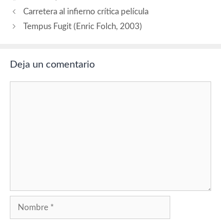
O’Hare (Lutorio), Tahar
Carretera al infierno crítica película
Rahim (príncipe de los
Foca). Guion: Jeremy…
Tempus Fugit (Enric Folch, 2003)
Deja un comentario
Comentario
Nombre