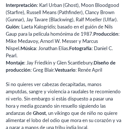
Interpretación
: Karl Urban (Ghost), Moon Bloodgood
(Starfire), Russell Means (Pathfinder), Clancy Brown
(Gunnar), Jay Tavare (Blackwing), Ralf Moeller (Ulfar).
Guión
: Laeta Kalogridis; basado en el guión de Nils
Gaup para la película homónima de 1987.
Producción
:
Mike Medavoy, Arnorl W. Messer y Marcus
Nispel.
Música
: Jonathan Elias.
Fotografía
: Daniel C.
Pearl.
Montaje
: Jay Friedkin y Glen Scantlebury.
Diseño de
producción
: Greg Blair.
Vestuario
: Renée April
Si no quieres ver cabezas decapitadas, manos
amputdas, sangre y violencia a raudales te recomiendo
ni verlo. Sin embargo si estás dispuesto a pasar una
hora y media gozando sin resuello siguiendo las
andanzas de
Ghost
, un vikingo que de niño no quiere
alimentar el lobo del odio que mora en su corazón y va
a parar a manos de una tribu india local.