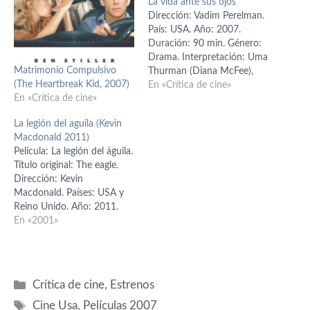
La vida ante sus ojos
Dirección: Vadim Perelman.
País: USA. Año: 2007.
Duración: 90 min. Género:
Drama. Interpretación: Uma
Matrimonio Compulsivo
Thurman (Diana McFee),
(The Heartbreak Kid, 2007)
Evan Rachel Wood (Diana
En «Crítica de cine»
En «Crítica de cine»
joven), Eva Amurri
(Maureen), Gabrielle
La legión del aguila (Kevin
Brennan (Emma McFee),
Macdonald 2011)
Brett Cullen (Paul McFee),
Película: La legión del águila.
Oscar Isaac (Marcus), Jack
Título original: The eagle.
Gilpin (Sr. McClood), Maggie
Dirección: Kevin
Lacey (Amanda adulta),
Macdonald. Países: USA y
John Magaro (Michael).
Reino Unido. Año: 2011.
Guión: Emil Stern;…
Duración: 114 min. Género:
En «2001»
Acción, drama.
Interpretación: Channing
Tatum (Marcus Aquila),
Jamie Bell (Esca), Donald
Categorías
Crítica de cine
,
Estrenos
Sutherland (Aquila), Mark
Etiquetas
Strong (Guern), Denis
Cine Usa
,
Películas 2007