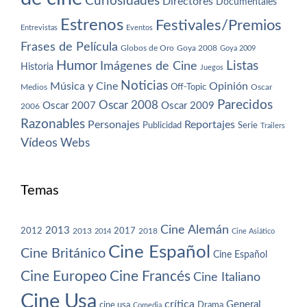
Curiosidades
Directores
Documentales
Estrenos
Festivales/Premios
Entrevistas
Eventos
Frases de Película
Globos de Oro
Goya 2008
Goya 2009
Humor
Imágenes de Cine
Listas
Historia
Juegos
Noticias
Música y Cine
Opinión
Off-Topic
Oscar
Medios
Parecidos
Oscar 2008
Oscar 2007
Oscar 2009
2006
Razonables
Personajes
Reportajes
Publicidad
Serie
Trailers
Vídeos
Webs
Temas
Cine Alemán
2013
2012
2013
2017
2018
2014
Cine Asiático
Cine Español
Cine Británico
Cine Español
Cine Europeo
Cine Francés
Cine Italiano
Cine Usa
crítica
General
cine usa
Drama
Comedia