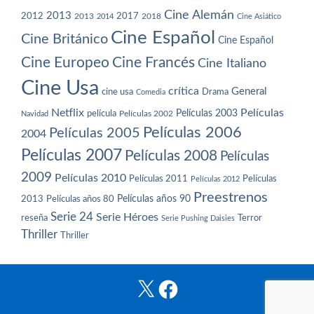
Cine Alemán
2013
2012
2013
2017
2018
2014
Cine Asiático
Cine Español
Cine Británico
Cine Español
Cine Europeo
Cine Francés
Cine Italiano
Cine Usa
crítica
General
cine usa
Drama
Comedia
Netflix
Películas
Películas 2003
película
Navidad
Películas 2002
Películas 2006
Películas 2005
2004
Películas 2007
Películas 2008
Películas
2009
Películas 2010
Películas 2011
Películas
Películas 2012
Preestrenos
Películas años 80
Películas años 90
2013
Serie 24
Serie Héroes
reseña
Terror
Serie Pushing Daisies
Thriller
Thriller
X
Facebook