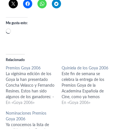
Me gusta esto:
Cargando...
Relacionado
Premios Goya 2006
Quiniela de los Goya 2006
La vigésima edición de los
Este fin de semana se
Goya la han presentado
celebra la entrega de los
Concha Velasco y Fernando
Premios Goya de la
Resines. Estos han sido
Academina Española de
algunos de los ganadores: -
Cine, como ya hemos
Mejor actor de reparto:
En «Goya 2006»
explicado anteriormente, y
En «Goya 2006»
Carmelo Gómez por El
como suele ser típico, hay
Nominaciones Premios
método -Mejor diseño de
que hacer la quiniela. En
Goya 2006
Vestuario: María José
esta ocasión, más que
Ya conocemos la lista de
Iglesias por Camarón -Mejor
quiniela tengo que decir que