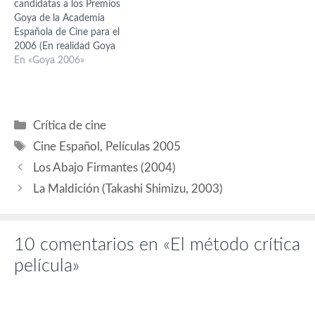
candidatas a los Premios
dirección Novel: Juan Cruz ,
son deseos, lo elegidos son
Goya de la Academia
José Corbacho por Tapas -
los que…
Española de Cine para el
Mejor…
2006 (En realidad Goya
2005). Los premios se
En «Goya 2006»
entregarán el próximo 29 de
Enero. Sorpresas en sí no
hay demasiadas. Como
siempre para fortalecer
Categorías
Crítica de cine
anteriores decisiones la que
Etiquetas
parte con mayor número…
Cine Español
,
Películas 2005
Los Abajo Firmantes (2004)
La Maldición (Takashi Shimizu, 2003)
10 comentarios en «El método crítica
película»