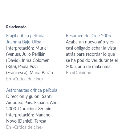
Relacionado
Frágil crítica película
Resumen del Cine 2005
Juanma Bajo Ulloa
Acaba un nuevo año y es
Interpretación: Muriel
casi obligado echar la vista
(Venus), Julio Perillán
atrás para recordar lo que
(David), Inma Colomer
se ha podido ver durante el
(Rita), Paula Pizzi
2005, año de mala rima.
(Francesca), María Bazán
Este año será considerado
En «Opinión»
(Abi), Silvia Segovia (Marta),
En «Crítica de cine»
malo por la industria del
Lidia Navarro (Isabel),
cine porque ha descendido
Astronautas crítica película
Bibiana Schönhöfer (María),
de forma brutal el número
Dirección y guión: Santi
Violaine Estérez (Chloe),
de espectadores, o lo que…
Amodeo. País: España. Año:
John G. Rubin (Félix), Pilar
2003. Duración: 86 min.
Rodríguez Zabaleta (Juana).
Interpretación: Nancho
Guión: Catalina Gilabert.
Novo (Daniel), Teresa
Producción: Juanma Bajo
Hurtado de Ori (Laura),
En «Crítica de cine»
Ulloa. Música: Bingen
Julián Villagrán (Andrés),
Mendizábal y Borja Ramos.