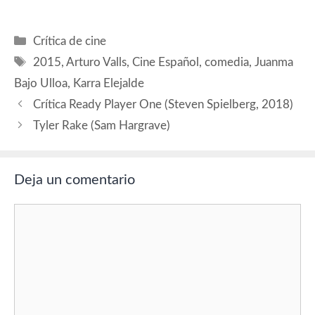
Manolo Solo (Lorenzo),
Fotografía: Unax…
Enrico Vecchi (El italiano),
Juanma Lara (El perista),
Categorías
Crítica de cine
Juan Motilla (Pastor), Alex
Etiquetas
O'Dogherty (Torta), Jöns
2015
,
Arturo Valls
,
Cine Español
,
comedia
,
Juanma
Pappila (Indie). Producción
Bajo Ulloa
,
Karra Elejalde
ejecutiva: José Antonio
Félez. Música:…
Crítica Ready Player One (Steven Spielberg, 2018)
Tyler Rake (Sam Hargrave)
Deja un comentario
Comentario