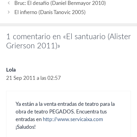
Antonio), Pilar López de
Bruc: El desafío (Daniel Benmayor 2010)
Ayala (Luisa), Ella Purnell
El infierno (Danis Tanovic 2005)
(Mia Farrow), Izán Corchero
(Juan), Kerry Fox,…
1 comentario en «El santuario (Alister
Grierson 2011)»
Lola
21 Sep 2011 a las 02:57
Ya están a la venta entradas de teatro para la
obra de teatro PEGADOS. Encuentra tus
entradas en
http://www.servicaixa.com
¡Saludos!