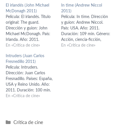
El irlandés (John Michael
In time (Andrew Niccol
McDonagh 2011)
2011)
Película: El irlandés. Título
Película: In time. Dirección
original: The guard.
y guion: Andrew Niccol.
Dirección y guion: John
País: USA. Año: 2011.
Michael McDonagh. País:
Duración: 109 min. Género:
Irlanda. Año: 2011.
Acción, ciencia-ficción,
Duración: 96 min. Género:
En «Crítica de cine»
thriller. Interpretación:
En «Crítica de cine»
Comedia negra, thriller.
Amanda Seyfried (Sylvia
Intruders (Juan Carlos
Interpretación: Brendan
Weis), Justin Timberlake
Fresnedillo 2011)
Gleeson (sargento Gerry
(Will Salas), Cillian Murphy
Película: Intruders.
Boyle), Don Cheadle (agente
(Raymond Leon), Olivia
Dirección: Juan Carlos
federal Wendell Everett),
Wilde (Rachel), Alex
Fresnadillo. Países: España,
Mark Strong (Clive Cornell),
Pettyfer (Fortis), Johnny
USA y Reino Unido. Año:
Liam Cunningham (Francis
Galecki (Borel), Vincent
2011. Duración: 100 min.
Sheehy-Skelfington),
Kartheiser (Philippe Weis),
Género: Terror, suspense,
En «Crítica de cine»
Fionnula Flanagan (Eileen
Matt Bomer (Henry
thriller sobrenatural.
Boyle), Pat Shortt…
Hamilton), Yaya…
Interpretación: Clive Owen
(John Farrow), Carice Van
Houten (Sue Farrow),
Categorías
Crítica de cine
Daniel Brühl (padre