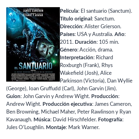
Película
: El santuario (Sanctum).
Título original
: Sanctum.
Dirección
: Alister Grierson.
Países
: USA y Australia.
Año
:
2011.
Duración
: 105 min.
Género
: Acción, drama.
Interpretación
: Richard
Roxburgh (Frank), Rhys
Wakefield (Josh), Alice
Parkinson (Victoria), Dan Wyllie
(George), Ioan Gruffudd (Carl), John Garvin (Jim).
Guion
: John Garvin y Andrew Wight.
Producción
:
Andrew Wight.
Producción ejecutiva
: James Cameron,
Ben Browning, Michael Maher, Peter Rawlinson y Ryan
Kavanaugh.
Música
: David Hirschfelder.
Fotografía
:
Jules O’Loughlin.
Montaje
: Mark Warner.