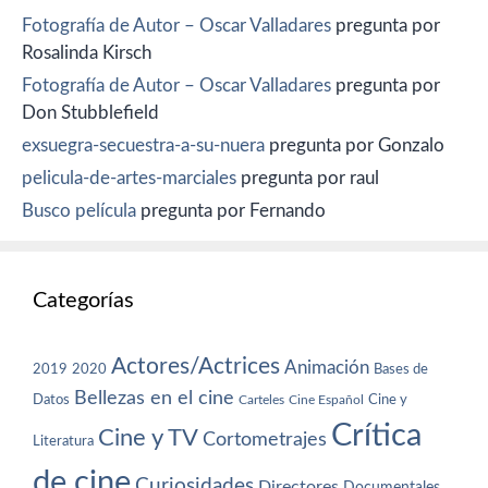
Fotografía de Autor – Oscar Valladares
pregunta por
Rosalinda Kirsch
Fotografía de Autor – Oscar Valladares
pregunta por
Don Stubblefield
exsuegra-secuestra-a-su-nuera
pregunta por Gonzalo
pelicula-de-artes-marciales
pregunta por raul
Busco película
pregunta por Fernando
Categorías
Actores/Actrices
Animación
2019
2020
Bases de
Bellezas en el cine
Datos
Cine y
Carteles
Cine Español
Crítica
Cine y TV
Cortometrajes
Literatura
de cine
Curiosidades
Directores
Documentales