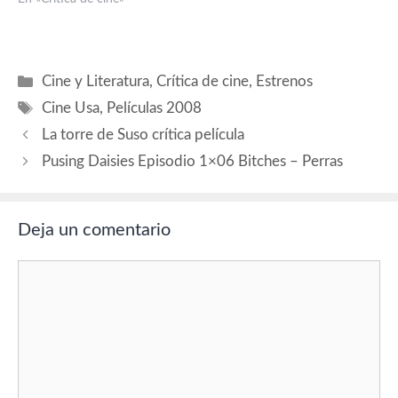
(Josef), Javier Cámara
(Simon), Sverre Anker
Ousdal (Dimitri), Steven
Mackintosch (Dr. Sulitzer),
Categorías
Cine y Literatura
,
Crítica de cine
,
Estrenos
Eddie Marsan (Victor), Julie
Etiquetas
Christie (Inge), Daniel Mays
Cine Usa
,
Películas 2008
(Martin), Dean Lennox Kelly
La torre de Suso crítica película
(Liam), Danny Cunningham
(Scott). Producción:
Pusing Daisies Episodio 1×06 Bitches – Perras
Esther…
Deja un comentario
Comentario