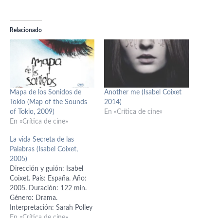
Relacionado
Mapa de los Sonidos de
Another me (Isabel Coixet
Tokio (Map of the Sounds
2014)
of Tokio, 2009)
En «Crítica de cine»
En «Crítica de cine»
La vida Secreta de las
Palabras (Isabel Coixet,
2005)
Dirección y guión: Isabel
Coixet. País: España. Año:
2005. Duración: 122 min.
Género: Drama.
Interpretación: Sarah Polley
(Hanna), Tim Robbins
En «Crítica de cine»