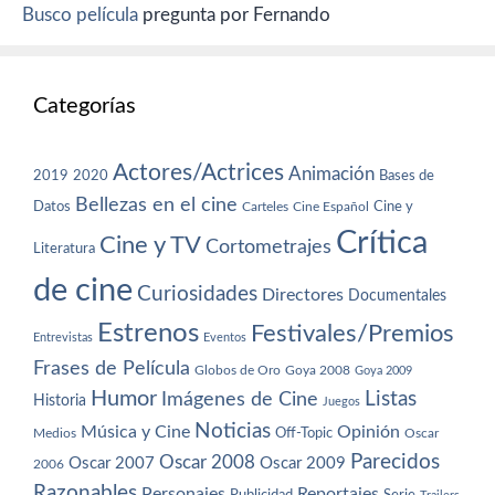
Busco película
pregunta por Fernando
Categorías
Actores/Actrices
Animación
2019
2020
Bases de
Bellezas en el cine
Datos
Cine y
Carteles
Cine Español
Crítica
Cine y TV
Cortometrajes
Literatura
de cine
Curiosidades
Directores
Documentales
Estrenos
Festivales/Premios
Entrevistas
Eventos
Frases de Película
Globos de Oro
Goya 2008
Goya 2009
Humor
Imágenes de Cine
Listas
Historia
Juegos
Noticias
Música y Cine
Opinión
Off-Topic
Oscar
Medios
Parecidos
Oscar 2008
Oscar 2007
Oscar 2009
2006
Razonables
Personajes
Reportajes