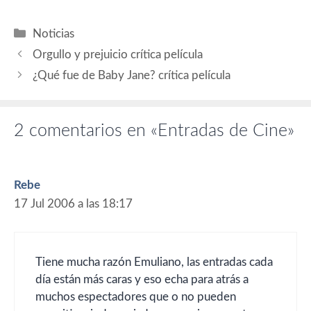
contribuirá a revitalizar la
oferta cultural riojana a
Categorías
Noticias
través del cine y de las…
Orgullo y prejuicio crítica película
¿Qué fue de Baby Jane? crítica película
2 comentarios en «Entradas de Cine»
Rebe
17 Jul 2006 a las 18:17
Tiene mucha razón Emuliano, las entradas cada
día están más caras y eso echa para atrás a
muchos espectadores que o no pueden