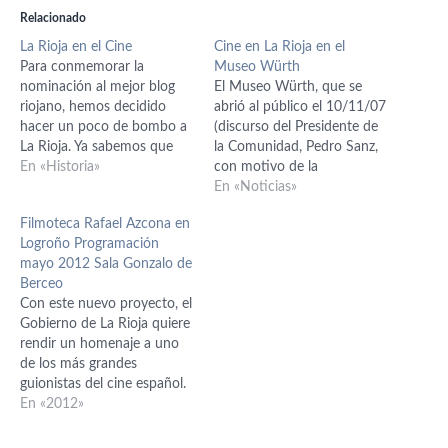
Relacionado
La Rioja en el Cine
Cine en La Rioja en el
Para conmemorar la
Museo Würth
nominación al mejor blog
El Museo Würth, que se
riojano, hemos decidido
abrió al público el 10/11/07
hacer un poco de bombo a
(discurso del Presidente de
La Rioja. Ya sabemos que
la Comunidad, Pedro Sanz,
hay muchos riojanos
En «Historia»
con motivo de la
dedicados a esto, pero
inauguración) celebra este
En «Noticias»
intentaremos hacer un
mes de noviembre un ciclo
Filmoteca Rafael Azcona en
resumen de los más
de cine vinculado al arte,
Logroño Programación
conocidos. Y en esta
que comenzó con una
mayo 2012 Sala Gonzalo de
primera entrega vamos a
conferencia del profesor de
Berceo
ver las películas filmadas en
la Universidad de La Rioja
Con este nuevo proyecto, el
esta comunidad.…
Bernardo Sánchez.…
Gobierno de La Rioja quiere
rendir un homenaje a uno
de los más grandes
guionistas del cine español.
En 2007 fue reconocido
En «2012»
con el Galardón de las Artes
Riojanas. La Filmoteca