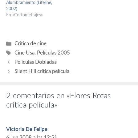
Alumbramiento (Lifeline,
Sevigny (Asistente de
David Huband (Ford Bond),
2002)
Carmen), Mark Webber (El
Connor Price (Jay
En «Cortometrajes»
chico).…
Braddock), Ariel Waller
(Rosemarie Braddock),…
Categorías
Crítica de cine
Etiquetas
Cine Usa
,
Películas 2005
Películas Dobladas
Silent Hill crítica película
2 comentarios en «Flores Rotas
crítica película»
Victoria De Felipe
6 Jun 2008 a las 12:51