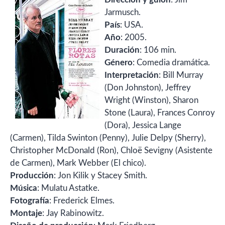
Jarmusch.
País
: USA.
Año
: 2005.
Duración
: 106 min.
Género
: Comedia dramática.
Interpretación
: Bill Murray
(Don Johnston), Jeffrey
Wright (Winston), Sharon
Stone (Laura), Frances Conroy
(Dora), Jessica Lange
(Carmen), Tilda Swinton (Penny), Julie Delpy (Sherry),
Christopher McDonald (Ron), Chloë Sevigny (Asistente
de Carmen), Mark Webber (El chico).
Producción
: Jon Kilik y Stacey Smith.
Música
: Mulatu Astatke.
Fotografía
: Frederick Elmes.
Montaje
: Jay Rabinowitz.