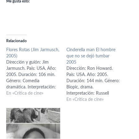
Me gusta esto:
Relacionado
Flores Rotas (Jim Jarmusch,
Cinderella man El hombre
2005)
que no se dejó tumbar
Dirección y guión: Jim
2005
Jarmusch. País: USA. Año:
Dirección: Ron Howard.
2005. Duración: 106 min.
País: USA. Año: 2005.
Género: Comedia
Duración: 144 min. Género:
dramática. Interpretación:
Biopic, drama.
Bill Murray (Don Johnston),
En «Crítica de cine»
Interpretación: Russell
Jeffrey Wright (Winston),
Crowe (Jim Braddock),
En «Crítica de cine»
Sharon Stone (Laura),
Renée Zellweger (Mae
Frances Conroy (Dora),
Braddock), Paul Giamatti
Jessica Lange (Carmen),
(Joe Gould), Craig Bierko
Tilda Swinton (Penny), Julie
(Max Baer), Bruce McGill
Delpy (Sherry), Christopher
(Jimmy Johnston), Paddy
McDonald (Ron), Chloë
Considine (Mike Wilson),