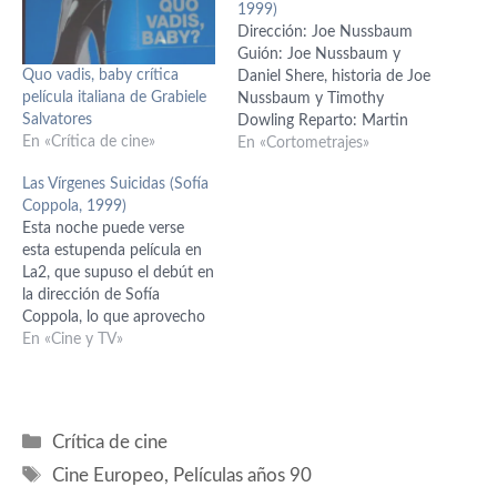
1999)
Dirección: Joe Nussbaum
Guión: Joe Nussbaum y
Quo vadis, baby crítica
Daniel Shere, historia de Joe
película italiana de Grabiele
Nussbaum y Timothy
Salvatores
Dowling Reparto: Martin
En «Crítica de cine»
Hynes (George), Lisa Jakub
En «Cortometrajes»
(Marion), Jason Peck (Benji),
Las Vírgenes Suicidas (Sofía
Jeff Wiens (Aaron) Música
Coppola, 1999)
Original: Deborah Lurie
Esta noche puede verse
Fotografía: Eric J. Haase
esta estupenda película en
Montaje: Ryan Gold USA,
La2, que supuso el debút en
1999 Desternillante
la dirección de Sofía
cortometraje “basado en
Coppola, lo que aprovecho
hechos reales” cuyo
para recordar la crítica de la
En «Cine y TV»
protagonista…
misma que escribí en el año
de su estreno y que pudimo
disfrutar en el Festival
Actual de Logroño antes de
Categorías
Crítica de cine
que…
Etiquetas
Cine Europeo
,
Películas años 90