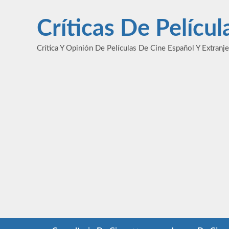
Saltar
al
Críticas De Pelícu
contenido
Crítica Y Opinión De Películas De Cine Español Y Extranj