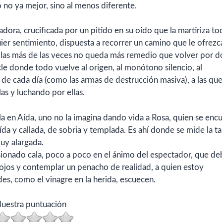
 no ya mejor, sino al menos diferente.
dora, crucificada por un pitido en su oído que la martiriza to
ier sentimiento, dispuesta a recorrer un camino que le ofrezc
dad, las más de las veces no queda más remedio que volver por 
le donde todo vuelve al origen, al monótono silencio, al
s de cada día (como las armas de destrucción masiva), a las qu
as y luchando por ellas.
rla en Aída, uno no la imagina dando vida a Rosa, quien se enc
ída y callada, de sobria y templada. Es ahí donde se mide la ta
muy alargada.
isionado cala, poco a poco en el ánimo del espectador, que d
os ojos y contemplar un penacho de realidad, a quien estoy
es, como el vinagre en la herida, escuecen.
uestra puntuación