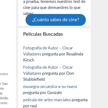
a prueba, tenemos nuestros Test de
cine para que demuestres lo que
sabes:
¿Cuánto sabes de cine?
Películas Buscadas
Fotografía de Autor – Oscar
Valladares
pregunta por Rosalinda
Kirsch
Fotografía de Autor – Oscar
Valladares
pregunta por Don
iembre
Stubblefield
en San
exsuegra-secuestra-a-su-nuera
nio
pregunta por Gonzalo
ía
ebollo,
pelicula-de-artes-marciales
pregunta
curso
por raul