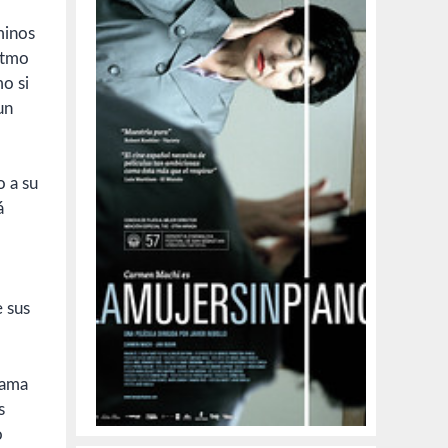
minos
ritmo
mo si
un
o a su
á
e sus
gama
s
o