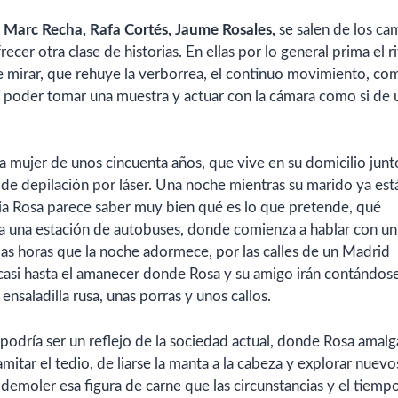
o
Marc Recha, Rafa Cortés, Jaume Rosales,
se salen de los ca
recer otra clase de historias. En ellas por lo general prima el 
de mirar, que rehuye la verborrea, el continuo movimiento, co
así poder tomar una muestra y actuar con la cámara como si de 
na mujer de unos cincuenta años, que vive en su domicilio junt
 de depilación por láser. Una noche mientras su marido ya est
pia Rosa parece saber muy bien qué es lo que pretende, qué
 a una estación de autobuses, donde comienza a hablar con un
as horas que la noche adormece, por las calles de un Madrid
s casi hasta el amanecer donde Rosa y su amigo irán contándos
ensaladilla rusa, unas porras y unos callos.
 podría ser un reflejo de la sociedad actual, donde Rosa amal
mitar el tedio, de liarse la manta a la cabeza y explorar nuevo
e demoler esa figura de carne que las circunstancias y el tiemp