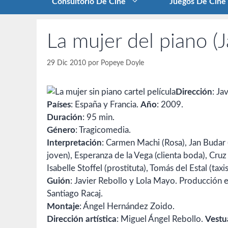
Consultorio De Cine
Juegos De Cine
La mujer del piano (
29 Dic 2010
por
Popeye Doyle
Dirección
: Ja
Países
: España y Francia.
Año
: 2009.
Duración
: 95 min.
Género
: Tragicomedia.
Interpretación
: Carmen Machi (Rosa), Jan Budar 
joven), Esperanza de la Vega (clienta boda), Cru
Isabelle Stoffel (prostituta), Tomás del Estal (tax
Guión
: Javier Rebollo y Lola Mayo. Producción 
Santiago Racaj.
Montaje
: Ángel Hernández Zoido.
Dirección artística
: Miguel Ángel Rebollo.
Vestu