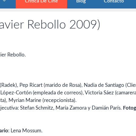
Crítica De Cine
Blog
Contacto
Javier Rebollo 2009)
vier Rebollo.
(Radek), Pep Ricart (marido de Rosa), Nadia de Santiago (Clie
z López-Cortón (empleada de correos), Victoria Sáez (camarera
ista), Myrian Marine (recepcionista).
ejecutiva: Stefan Schmitz, María Zamora y Damián París.
Fotog
ario
: Lena Mossum.