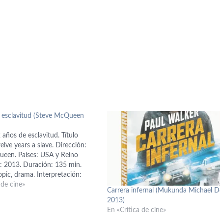
 esclavitud (Steve McQueen
2 años de esclavitud. Título
welve years a slave. Dirección:
een. Países: USA y Reino
: 2013. Duración: 135 min.
pic, drama. Interpretación:
jiofor (Solomon Northup),
 de cine»
Carrera infernal (Mukunda Michael D
ssbender (Edwin Epps), Benedict
2013)
h (Ford), Paul Dano (Tibeats),
En «Crítica de cine»
tti (Freeman), Lupita Nyong’o