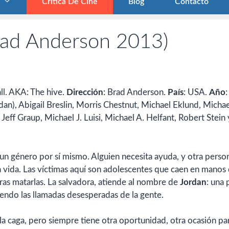
Crítica De Cine
Blog
Contacto
Brad Anderson 2013)
ll. AKA: The hive.
Dirección
: Brad Anderson.
País
: USA.
Año
rdan), Abigail Breslin, Morris Chestnut, Michael Eklund, Michae
: Jeff Graup, Michael J. Luisi, Michael A. Helfant, Robert Stein 
n género por sí mismo. Alguien necesita ayuda, y otra person
e la vida. Las víctimas aquí son adolescentes que caen en manos
 tras matarlas. La salvadora, atiende al nombre de
Jordan
: una 
iendo las llamadas desesperadas de la gente.
 la caga, pero siempre tiene otra oportunidad, otra ocasión pa