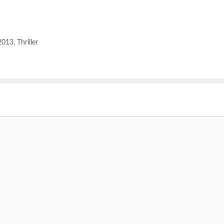
Sarah Paulson…
 2013
,
Thriller