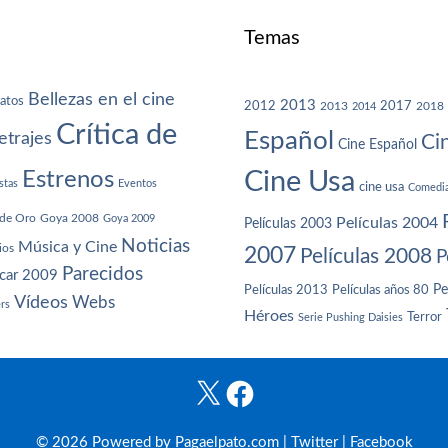
Temas
Bellezas en el cine
atos
2013
2012
2013
2017
2018
2014
Crítica de
Español
trajes
Ci
Cine Español
Cine Usa
Estrenos
stas
Eventos
cine usa
Comedi
de Oro
Goya 2008
Goya 2009
Películas 2004
Películas 2003
Noticias
Música y Cine
ios
2007
Películas 2008
P
Parecidos
car 2009
Películas años 80
Pe
Películas 2013
Vídeos
Webs
ers
Héroes
Terror
Serie Pushing Daisies
X
Facebook
© 2026 Powered by Pagaelpato.com |
Twitter
|
Facebook