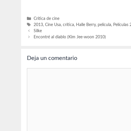
(Patsey), 
Categorías
Crítica de cine
Etiquetas
2013
,
Cine Usa
,
crítica
,
Halle Berry
,
película
,
Películas
Silke
Encontré al diablo (Kim Jee-woon 2010)
Deja un comentario
Comentario