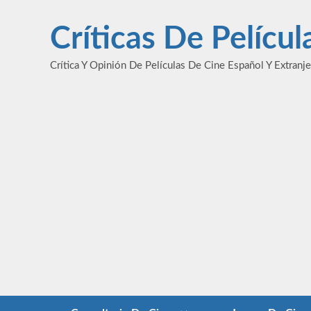
Saltar
al
Críticas De Pelícu
contenido
Crítica Y Opinión De Películas De Cine Español Y Extranj