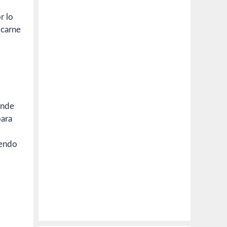
r lo
 carne
donde
para
iendo