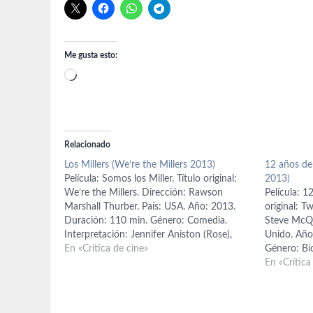
Me gusta esto:
Cargando...
Relacionado
Los Millers (We’re the Millers 2013)
12 años de
Película: Somos los Miller. Título original:
2013)
We’re the Millers. Dirección: Rawson
Película: 1
Marshall Thurber. País: USA. Año: 2013.
original: T
Duración: 110 min. Género: Comedia.
Steve McQu
Interpretación: Jennifer Aniston (Rose),
Unido. Año
Jason Sudeikis (David), Emma Roberts
En «Crítica de cine»
Género: Bio
(Casey), Will Poulter (Kenny), Ed Helms
Chiwetel E
En «Crítica
(Brad), Nick Offerman (Don), Kathryn
Michael Fa
Hahn (Edie). Guion: Sean Anders, Steve
Cumberbatc
Faber, Bob…
Paul Giama