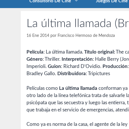
Consultorio De Cine
Juegos De Cine
La última llamada (
16 Ene 2014
por
Francisco Hermoso de Mendoza
Película
: La última llamada.
Título original:
The ca
Género
: Thriller.
Interpretación
: Halle Berry (Jo
Imperioli.
Guion
: Richard D’Ovidio.
Producción
Bradley Gallo.
Distribuidora
: Tripictures
Películas como
La última llamada
conforman ya u
otro lado de la línea telefónica trata de salvarl
psicópata que las secuestra y luego las entierra,
que trabaja en el servicio de emergencias, atend
Como ya es norma de la casa, el agente de la ley