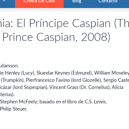
Crítica De Cine
Blog
Contacto
ia: El Príncipe Caspian (T
: Prince Caspian, 2008)
Adamson.
gie Henley (Lucy), Skandar Keynes (Edmund), William Mosele
(Trumpkin), Pierfrancesco Favino (lord Glozelle), Sergio Caste
ázar (lord Sopespian), Vincent Grass (Dr. Cornelius), Alicia
terius).
ephen McFeely; basado en el libro de C.S. Lewis.
ilip Steuer.