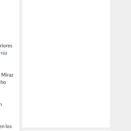
riores
rnia
cho
n
en los