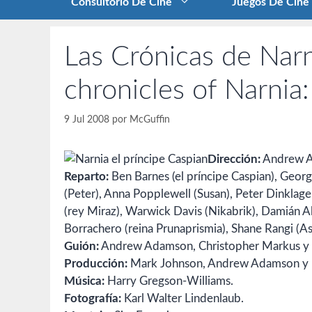
Consultorio De Cine
Juegos De Cine
Las Crónicas de Narn
chronicles of Narnia
9 Jul 2008
por
McGuffin
Dirección:
Andrew 
Reparto:
Ben Barnes (el príncipe Caspian), Geor
(Peter), Anna Popplewell (Susan), Peter Dinklage 
(rey Miraz), Warwick Davis (Nikabrik), Damián Alc
Borrachero (reina Prunaprismia), Shane Rangi (As
Guión:
Andrew Adamson, Christopher Markus y St
Producción:
Mark Johnson, Andrew Adamson y Ph
Música:
Harry Gregson-Williams.
Fotografía:
Karl Walter Lindenlaub.