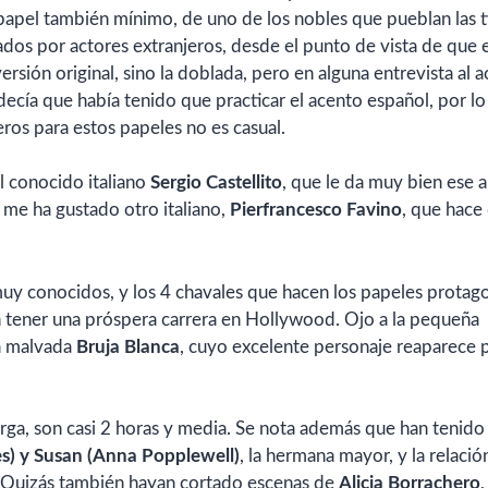
 papel también mínimo, de uno de los nobles que pueblan las t
ados por actores extranjeros, desde el punto de vista de que 
sión original, sino la doblada, pero en alguna entrevista al a
 decía que había tenido que practicar el acento español, por l
eros para estos papeles no es casual.
l conocido italiano
Sergio Castellito
, que le da muy bien ese a
n me ha gustado otro italiano,
Pierfrancesco Favino
, que hace
muy conocidos, y los 4 chavales que hacen los papeles protago
en tener una próspera carrera en Hollywood. Ojo a la pequeña
a malvada
Bruja Blanca
, cuyo excelente personaje reaparece 
larga, son casi 2 horas y media. Se nota además que han tenido
s) y Susan (Anna Popplewell)
, la hermana mayor, y la relació
 Quizás también hayan cortado escenas de
Alicia Borrachero
,