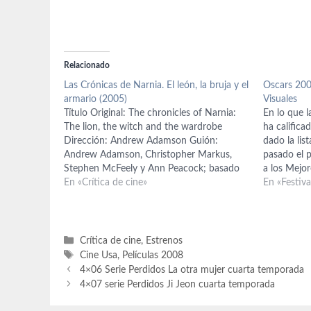
Relacionado
Las Crónicas de Narnia. El león, la bruja y el
Oscars 200
armario (2005)
Visuales
Título Original: The chronicles of Narnia:
En lo que 
The lion, the witch and the wardrobe
ha califica
Dirección: Andrew Adamson Guión:
dado la lis
Andrew Adamson, Christopher Markus,
pasado el p
Stephen McFeely y Ann Peacock; basado
a los Mejor
en el libro de C.S. Lewis Reparto: Tilda
En «Crítica de cine»
selección h
En «Festiv
Swinton (Jadis, la Bruja Blanca), Georgie
formado po
Henley (Lucy), Skandar Keynes (Edmund),
Anna Popplewell (Susan), William…
Categorías
Crítica de cine
,
Estrenos
Etiquetas
Cine Usa
,
Películas 2008
4×06 Serie Perdidos La otra mujer cuarta temporada
4×07 serie Perdidos Ji Jeon cuarta temporada