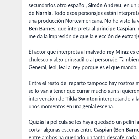
secundarios otro español,
Simón Andreu
, en un
de
Narnia
. Todo esos personajes están interpret
una producción Norteamericana. No he visto la ver
Ben Barnes
, que interpreta al
principe Caspian
,
me da la impresión de que la elección de extranj
El actor que interpreta al malvado
rey Miraz
es e
chulesco y algo pringadillo al personaje. Tambié
General, leal, leal al rey porque es el que manda.
Entre el resto del reparto tampoco hay rostros 
se lo van a tener que currar mucho aún si quier
intervención de
Tilda Swinton
interpretando a l
unos momentos en una genial escena.
Quizás la película se les haya quedado un pelín 
cortar algunas escenas entre
Caspian (Ben Barne
entre ambos ha quedado un tanto descafeinada.