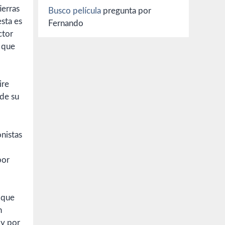
ierras
Busco película
pregunta por
esta es
Fernando
ctor
o que
ire
 de su
nistas
por
 que
n
 y por