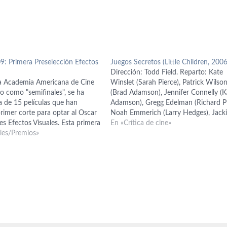
9: Primera Preselección Efectos
Juegos Secretos (Little Children, 2006
Dirección: Todd Field. Reparto: Kate
la Academia Americana de Cine
Winslet (Sarah Pierce), Patrick Wilso
do como "semifinales", se ha
(Brad Adamson), Jennifer Connelly (
ta de 15 películas que han
Adamson), Gregg Edelman (Richard Pi
rimer corte para optar al Oscar
Noah Emmerich (Larry Hedges), Jack
es Efectos Visuales. Esta primera
Earle Haley (Ronald James McGorvey
En «Crítica de cine»
a sido elegida por un comité
ales/Premios»
Phyllis Somerville (May McGorvey), T
r profesionales de la rama…
Simpkins (Aaron Adamson), Sadie
Goldstein (Lucy Pierce). Guión: Todd F
Tom Perrotta; basado en…