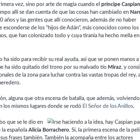
rimera vez, sino por arte de magia cuando el
príncipe Caspia
iempo allí se dan cuenta de que las cosas han cambiado en
Nar
 años y las gentes que allí conocieron, además de no haber
 esconderse de los “hijos de Adán”, más conocidos como los
os, que han colonizado todo y cuya tiranía ha hecho mella en
o ha sido para recibir su real ayuda, así que se ponen manos a 
ue ha sido quitado del trono por su malvado tío
Miraz
, y cons
onales de la zona para luchar contra las vastas tropas del rey, 
 heredero.
ión, alguna que otra escena de batalla, que además, volviendo 
en los mismos lugares donde se rodó
El Señor de los Anillos
.
o que se le dio en
e la española
Alicia Borrachero
. Sí, la primera escena de la peli
 sus frases también. También la acompaña entre los actores