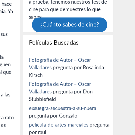
a prueba, tenemos nuestros Test de
n
hace
cine para que demuestres lo que
nia
. Ya
sabes:
¿Cuánto sabes de cine?
 sus
Películas Buscadas
la
Fotografía de Autor – Oscar
iguen
Valladares
pregunta por Rosalinda
al que
Kirsch
Fotografía de Autor – Oscar
Valladares
pregunta por Don
a las
Stubblefield
exsuegra-secuestra-a-su-nuera
pregunta por Gonzalo
pelicula-de-artes-marciales
pregunta
 es
por raul