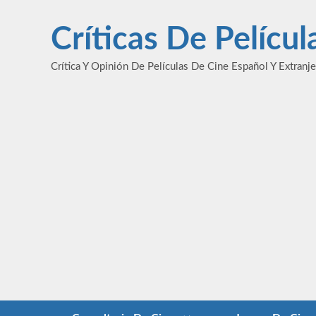
Saltar
al
Críticas De Pelícu
contenido
Crítica Y Opinión De Películas De Cine Español Y Extranj