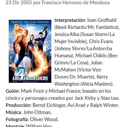
23 Dic 2005
por
Francisco Hermoso de Mendoza
Interpretación
: Ioan Gruffudd
(Reed Richards/Mr. Fantástico),
Jessica Alba (Susan Storm/La
Mujer Invisible), Chris Evans
(Johnny Storm/La Antorcha
Humana), Michael Chiklis (Ben
Grimm/La Cosa), Julian
McMahon (Victor Von
Doom/Dr. Muerte), Kerry
Washington (Alicia Masters).
Guión
: Mark Frost y Michael France; basado en los
cómics y personajes creados por Jack Kirby y Stan Lee.
Producción
: Bernd Eichinger, Avi Arad y Ralph Winter.
Música
: John Ottman.
Fotografía
: Oliver Wood.
Montaje
: William Hoy.