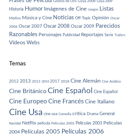
Frases de Película
Globos de Oro
Goya 2008
Goya 2009
Humor
Imágenes de Cine
Listas
Historia
Juegos
Noticias
Música y Cine
Opinión
Off-Topic
Oscar
Medios
Parecidos
Oscar 2008
Oscar 2007
Oscar 2009
2006
Razonables
Personajes
Reportajes
Publicidad
Serie
Trailers
Vídeos
Webs
Temas
Cine Alemán
2013
2012
2013
2017
2018
2014
Cine Asiático
Cine Español
Cine Británico
Cine Español
Cine Europeo
Cine Francés
Cine Italiano
Cine Usa
crítica
General
cine usa
Drama
Comedia
Netflix
Películas
Películas 2003
película
Navidad
Películas 2002
Películas 2006
Películas 2005
2004