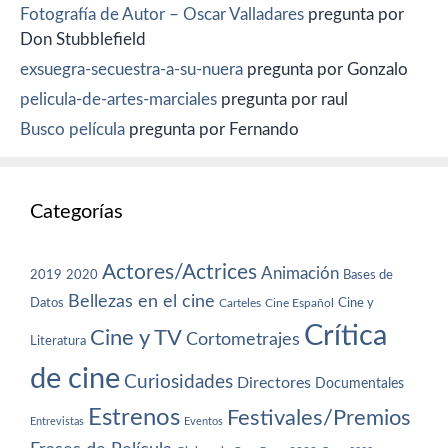
Fotografía de Autor – Oscar Valladares
pregunta por
Don Stubblefield
exsuegra-secuestra-a-su-nuera
pregunta por Gonzalo
pelicula-de-artes-marciales
pregunta por raul
Busco película
pregunta por Fernando
Categorías
Actores/Actrices
Animación
2019
2020
Bases de
Bellezas en el cine
Datos
Cine y
Carteles
Cine Español
Crítica
Cine y TV
Cortometrajes
Literatura
de cine
Curiosidades
Directores
Documentales
Estrenos
Festivales/Premios
Entrevistas
Eventos