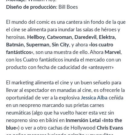
Diseño de producción
: Bill Boes
El mundo del comic es una cantera sin fondo de la que
el cine se alimenta para inundar las salas de héroes y
heroínas.
Hellboy, Catwoman, Daredevil, Elektra,
Batmán, Superman, Sin City
, y ahora «
los cuatro
fantásticos
«, son una muestra de ello. Ahora
Marvel
,
con los Cuatro fantásticos inunda el mercado con un
producto con fecha de caducidad de «anteayerr»
El marketing alimenta el cine y un buen señuelo para
llevar al espectador en manadas al cine, es ofrecerle la
oportunidad de ver a la explosiva
Jessica Alba
ceñida
en un neopreno marcando sus prietas carnes
neumáticas (algo que ha vuelto hacer esta vez sin
neopreno sino en bikini en
Inmersión Letal
«
Into the
blue
«) o ver a otro cachas de Hollywood
Chris Evans