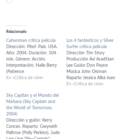
Cargando...
Relacionado
Catwoman crítica película
Los 4 fantásticos y Silver
Dirección: Pitof. País: USA.
Surfer crítica película
Año: 2004. Duración: 104
Dirección Tim Story
min. Género: Acción.
Producción Avi AradStan
Interpretación: Halle Berry
Lee Guión Don Payne
(Patience
Música John Ottman
Phillips/Catwoman),
En «Crítica de cine»
Reparto Jessica Alba Ioan
Benjamin Bratt (Detective
Gruffudd Michael Chiklis
En «Crítica de cine»
Tom Lone), Sharon Stone
Chris Evans Doug Jones
Sky Capitan y el Mundo del
(Laurel Hedare), Lambert
Julian McMahon Kerry
Mañana (Sky Captain and
Wilson (George Hedare),
Washington País: Estados
the World of Tomorrow,
Frances Conroy (Ophelia
Unidos Año 2007 Género
2004)
Powers), Alex Borstein
Superhéroes Ciencia
Dirección y guión: Kerry
(Sally), Michael Masee
ficciónAcción La anterior
Conran. Reparto: Gwyneth
(Armando), Byron Mann
entrega de Los cuatro
Paltrow (Polly Perkins), Jude
(Wesley), Kim Smith (Drina),
fantásticos me pareció muy