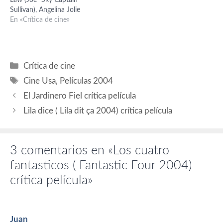
Law (Joe "Sky Captain"
Christopher Heyerdahl
flojilla, porque todo…
Sullivan), Angelina Jolie
(Rocker). Guión: John…
(Capitana Franky Cook),
En «Crítica de cine»
Giovanni Ribisi (Dex
Dearborn), Michael
Gambon (Editor Morris
Paley), Bai Ling (Mujer
Categorías
Crítica de cine
misteriosa), Omid Djalili
Etiquetas
(Kaji), Sir Laurence Olivier
Cine Usa
,
Películas 2004
(Dr. Totenkopf), Trevor
El Jardinero Fiel crítica película
Baxter (Dr. Walter
Jennings), Julian Curry (Dr.…
Lila dice ( Lila dit ça 2004) crítica película
3 comentarios en «Los cuatro
fantasticos ( Fantastic Four 2004)
crítica película»
Juan