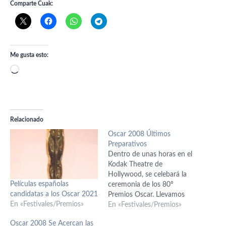
Comparte Cuak:
Me gusta esto:
Cargando...
Relacionado
Oscar 2008 Últimos
Preparativos
Dentro de unas horas en el
Kodak Theatre de
Hollywood, se celebará la
Películas españolas
ceremonia de los 80º
candidatas a los Oscar 2021
Premios Oscar. Llevamos
En «Festivales/Premios»
muuucho tiempo
En «Festivales/Premios»
hablándoos de ellos y ahora
Oscar 2008 Se Acercan las
vamos a recopilar todos los