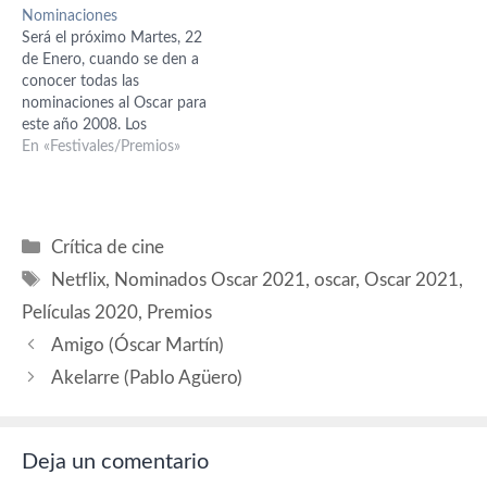
Nominaciones
datos necesarios para que
Será el próximo Martes, 22
disfrutéis de estos premios.
de Enero, cuando se den a
Calendario - Fechas
conocer todas las
Importantes Nominaciones
nominaciones al Oscar para
- Lista Completa de
este año 2008. Los
Nominados…
americanos madrugarán
En «Festivales/Premios»
para darlas, pero como es
costumbre a nosotros nos
pillarán comiendo cuando
las anuncien. Este año hay
Categorías
Crítica de cine
emoción e intriga, pues,
Etiquetas
visto ya que El Orfanato…
Netflix
,
Nominados Oscar 2021
,
oscar
,
Oscar 2021
,
Películas 2020
,
Premios
Amigo (Óscar Martín)
Akelarre (Pablo Agüero)
Deja un comentario