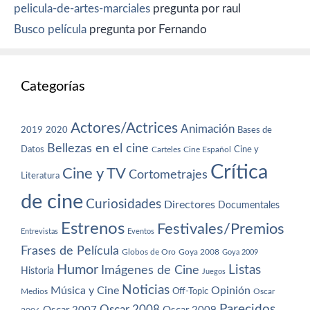
pelicula-de-artes-marciales
pregunta por raul
Busco película
pregunta por Fernando
Categorías
Actores/Actrices
Animación
2019
2020
Bases de
Bellezas en el cine
Datos
Cine y
Carteles
Cine Español
Crítica
Cine y TV
Cortometrajes
Literatura
de cine
Curiosidades
Directores
Documentales
Estrenos
Festivales/Premios
Entrevistas
Eventos
Frases de Película
Globos de Oro
Goya 2008
Goya 2009
Humor
Imágenes de Cine
Listas
Historia
Juegos
Noticias
Música y Cine
Opinión
Off-Topic
Oscar
Medios
Parecidos
Oscar 2008