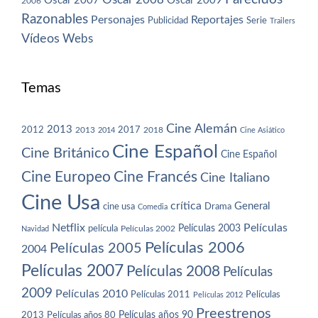
Oscar 2007
Oscar 2009
2006
Razonables
Personajes
Reportajes
Publicidad
Serie
Trailers
Vídeos
Webs
Temas
Cine Alemán
2013
2012
2013
2017
2018
2014
Cine Asiático
Cine Español
Cine Británico
Cine Español
Cine Europeo
Cine Francés
Cine Italiano
Cine Usa
crítica
General
cine usa
Drama
Comedia
Netflix
Películas
Películas 2003
película
Navidad
Películas 2002
Películas 2006
Películas 2005
2004
Películas 2007
Películas 2008
Películas
2009
Películas 2010
Películas 2011
Películas
Películas 2012
Preestrenos
Películas años 80
Películas años 90
2013