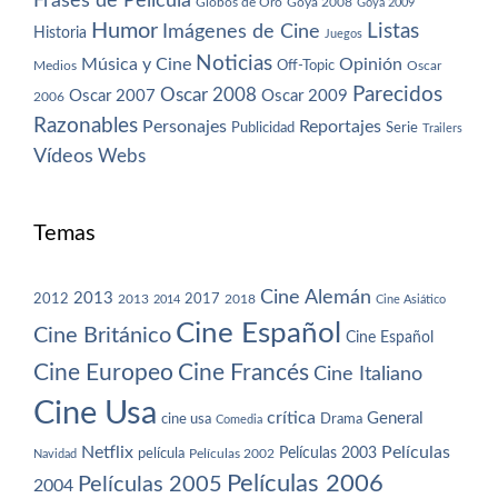
Frases de Película
Globos de Oro
Goya 2008
Goya 2009
Humor
Imágenes de Cine
Listas
Historia
Juegos
Noticias
Música y Cine
Opinión
Off-Topic
Oscar
Medios
Parecidos
Oscar 2008
Oscar 2007
Oscar 2009
2006
Razonables
Personajes
Reportajes
Publicidad
Serie
Trailers
Vídeos
Webs
Temas
Cine Alemán
2013
2012
2013
2017
2018
2014
Cine Asiático
Cine Español
Cine Británico
Cine Español
Cine Europeo
Cine Francés
Cine Italiano
Cine Usa
crítica
General
cine usa
Drama
Comedia
Netflix
Películas
Películas 2003
película
Navidad
Películas 2002
Películas 2006
Películas 2005
2004