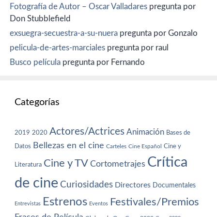
Fotografía de Autor – Oscar Valladares
pregunta por
Don Stubblefield
exsuegra-secuestra-a-su-nuera
pregunta por Gonzalo
pelicula-de-artes-marciales
pregunta por raul
Busco película
pregunta por Fernando
Categorías
Actores/Actrices
Animación
2019
2020
Bases de
Bellezas en el cine
Datos
Cine y
Carteles
Cine Español
Crítica
Cine y TV
Cortometrajes
Literatura
de cine
Curiosidades
Directores
Documentales
Estrenos
Festivales/Premios
Entrevistas
Eventos