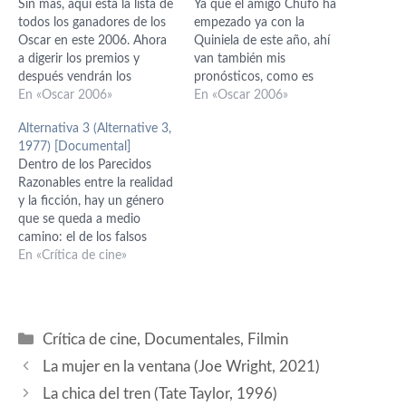
Sin más, aquí está la lista de
Ya que el amigo Chufo ha
todos los ganadores de los
empezado ya con la
Oscar en este 2006. Ahora
Quiniela de este año, ahí
a digerir los premios y
van también mis
después vendrán los
pronósticos, como es
comentarios. Película:Crash
En «Oscar 2006»
preceptivo, en 2 formatos
En «Oscar 2006»
- Paul Haggis,Cathy
diferentes. No he hecho los
Alternativa 3 (Alternative 3,
Schulman Director: Ang Lee
deberes, porque me he
1977) [Documental]
por Brokeback Mountain
dejado unas cuantas
Dentro de los Parecidos
Actor: Philip Seymour
películas por ver, pero aquí
Razonables entre la realidad
Hoffman por Capote Actriz:
está mi lista: PREVISIÓN
y la ficción, hay un género
Reese Witherspoon por
DE PREMIOS DE LA…
que se queda a medio
Walk the Line…
camino: el de los falsos
documentales. Si el mes
En «Crítica de cine»
pasado hablábamos de otro
falso documental,
Operación Luna, sobre la
llegada del hombre a la luna,
Categorías
Crítica de cine
,
Documentales
,
Filmin
hoy traemos este que en
su…
La mujer en la ventana (Joe Wright, 2021)
La chica del tren (Tate Taylor, 1996)