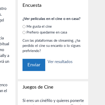
Encuesta
stro
s.
¿Ver películas en el cine o en casa?
gel
Me gusta el cine
Prefiero quedarme en casa
cia
Con las plataformas de streaming, ¿ha
bitual
perdido el cine su encanto o lo sigues
 no
prefiriendo?
ally a
brá un
Ver resultados
lenco
Juegos de Cine
an el
Si eres un cinéfilo y quieres ponerte