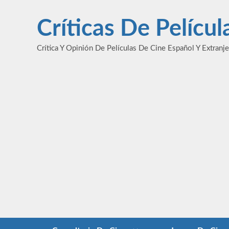
Saltar
al
Críticas De Pelícu
contenido
Crítica Y Opinión De Películas De Cine Español Y Extranj