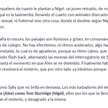
añero de cuarto le plantan a Nigel, un joven retraído, de ro
pal es la taximerdia, llenando el cuarto con animales disecado
 sexual, ni fraternal sino otra cosa, donde el destino según Ni
os.
afía es oscura, los paisajes son lluviosos y grises, en consonan
s de colegio. No hay efectismos, ni ritmos acelerados, algo ha
constante, lo cual es de agradecer, porque su ritmo calmo, que
ndo flash-back, alternando las escenas del interrogatorio de S
 hasta el momento en que Alex se ve detenido. Finalmente ha
 resolverá el misterio, que por otro lado ya intuimos porque
mo Sally que no brilla en demasía. Los más turbadores del e
 (Alex) como Tom Sturridge (Nigel)
, ellos son los que se llev
tan el misterio, y desagrado a la misma.