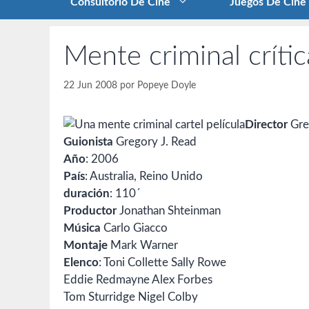
Consultorio De Cine
Juegos De Cine
Mente criminal crític
22 Jun 2008
por
Popeye Doyle
Director
Gre
Guionista
Gregory J. Read
Año
: 2006
País
: Australia, Reino Unido
duración
: 110´
Productor
Jonathan Shteinman
Música
Carlo Giacco
Montaje
Mark Warner
Elenco
: Toni Collette Sally Rowe
Eddie Redmayne Alex Forbes
Tom Sturridge Nigel Colby