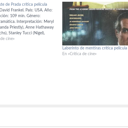
ste de Prada crítica película
David Frankel. País: USA. Año:
ción: 109 min. Género:
amática. Interpretación: Meryl
randa Priestly), Anne Hathaway
hs), Stanley Tucci (Nigel),
r (Christian Thompson), Emily
 de cine»
y), Adrian Grenier (Nate), Tracie
Laberinto de mentiras crítica película
ly), Rich Sommer (Doug), Daniel
En «Crítica de cine»
ames Holt), Rebecca Mader
Guión: Aline…