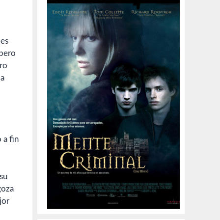
des
 pero
ro
 a
 a fin
 su
goza
jor