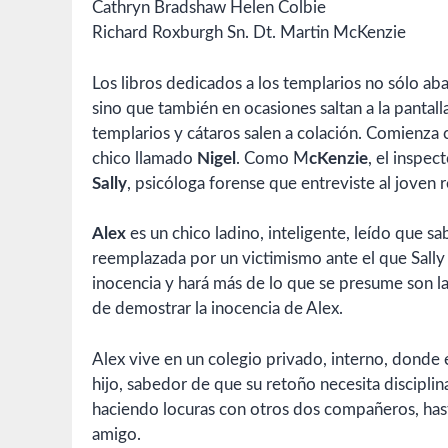
Cathryn Bradshaw Helen Colbie
Richard Roxburgh Sn. Dt. Martin McKenzie
Los libros dedicados a los templarios no sólo aba
sino que también en ocasiones saltan a la pantal
templarios y cátaros salen a colación. Comienza
chico llamado
Nigel
. Como M
cKenzie
, el inspec
Sally
, psicóloga forense que entreviste al joven 
Alex
es un chico ladino, inteligente, leído que s
reemplazada por un victimismo ante el que Sally s
inocencia y hará más de lo que se presume son la
de demostrar la inocencia de Alex.
Alex vive en un colegio privado, interno, donde e
hijo, sabedor de que su retoño necesita disciplin
haciendo locuras con otros dos compañeros, hasta
amigo.