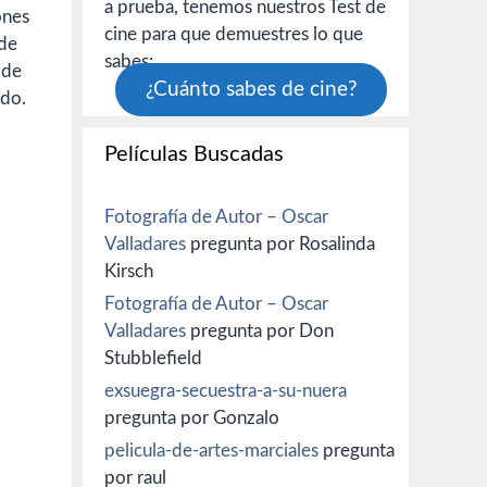
a prueba, tenemos nuestros Test de
ones
cine para que demuestres lo que
 de
sabes:
 de
¿Cuánto sabes de cine?
ndo.
Películas Buscadas
Fotografía de Autor – Oscar
Valladares
pregunta por Rosalinda
Kirsch
Fotografía de Autor – Oscar
Valladares
pregunta por Don
Stubblefield
exsuegra-secuestra-a-su-nuera
pregunta por Gonzalo
pelicula-de-artes-marciales
pregunta
por raul