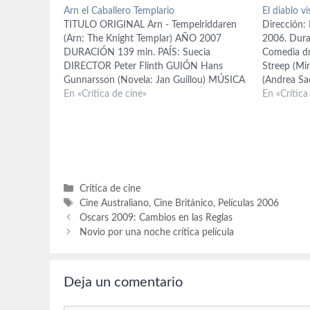
Arn el Caballero Templario
El diablo vi
TITULO ORIGINAL Arn - Tempelriddaren
Dirección: 
(Arn: The Knight Templar) AÑO 2007
2006. Dura
DURACIÓN 139 min. PAÍS: Suecia
Comedia dr
DIRECTOR Peter Flinth GUIÓN Hans
Streep (Mi
Gunnarsson (Novela: Jan Guillou) MÚSICA
(Andrea Sac
Tuomas Kantelinen FOTOGRAFÍA Eric
En «Crítica de cine»
Simon Bake
En «Crítica
Kress REPARTO Joakim Nätterqvist (Arn
Blunt (Emil
Magnusson), Sofia Helin (Cecilia
Thoms (Lil
Algotsdotter), Michael Nyqvist (Magnus
Sunjata (J
Folkesson) Stellan Skarsgård (Birger Brosa)
(Jocelyn). 
Bibi Andersson,…
Categorías
Crítica de cine
Etiquetas
Cine Australiano
,
Cine Británico
,
Películas 2006
Oscars 2009: Cambios en las Reglas
Novio por una noche crítica película
Deja un comentario