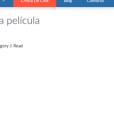
Crítica De Cine
Blog
Contacto
a película
gory J. Read