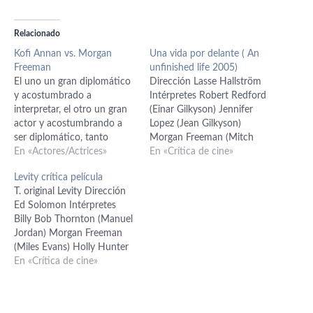
Relacionado
Kofi Annan vs. Morgan
Una vida por delante ( An
Freeman
unfinished life 2005)
El uno un gran diplomático
Dirección Lasse Hallström
y acostumbrado a
Intérpretes Robert Redford
interpretar, el otro un gran
(Einar Gilkyson) Jennifer
actor y acostumbrando a
Lopez (Jean Gilkyson)
ser diplomático, tanto
Morgan Freeman (Mitch
monta monta tanto,
En «Actores/Actrices»
Bradley) Josh Lucas (Crane
En «Crítica de cine»
sumado a un look similar,
Curtis) Camryn Manheim
Levity crítica película
perfectamente se podría
(Nina) Guión Mark Spragg
T. original Levity Dirección
uno equivocar al uno con el
Virginia Korus Spragg
Ed Solomon Intérpretes
otro al encontrárselos. Son
Fotografía Oliver Stapleton
Billy Bob Thornton (Manuel
Kofi Annan y Morgan
Música G. Marq Young
Jordan) Morgan Freeman
Freeman.
Montaje Andrew
(Miles Evans) Holly Hunter
Mondshein Hay proyectos
(Adele Easely) Kirsten Dunst
En «Crítica de cine»
que se sostienen y logran
(Sofia Mellinger) Dorian
cierta repercusión por la…
Harewood (Mackie
Whittaker) Guión Ed