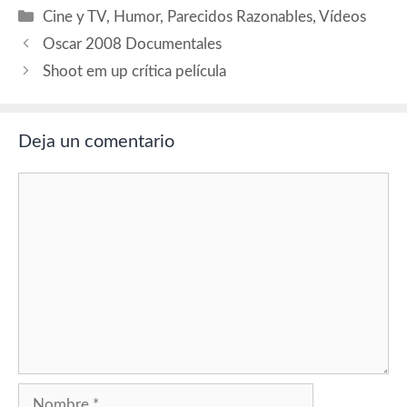
Solomon Fotografía Roger
Categorías
Cine y TV
,
Humor
,
Parecidos Razonables
,
Vídeos
Deakins Música Mark Oliver
Everett Montaje Pietro
Oscar 2008 Documentales
Scalia Año 2003
Shoot em up crítica película
Nacionalidad USA Supone
el debút en la…
Deja un comentario
Comentario
Nombre