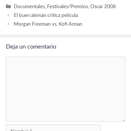
disfrutéis de estos premios.
Categorías
Documentales
,
Festivales/Premios
,
Oscar 2008
Calendario - Fechas
Importantes Nominaciones
El buen alemán crítica película
- Lista Completa de
Morgan Freeman vs. Kofi Annan
Nominados…
Deja un comentario
Comentario
Nombre