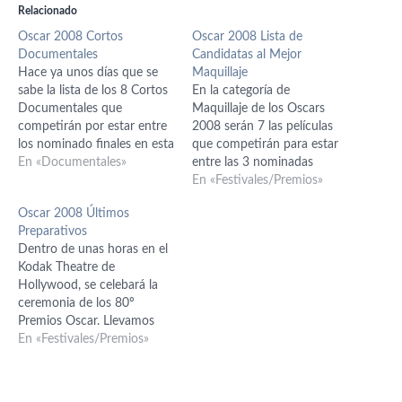
Relacionado
Oscar 2008 Cortos
Oscar 2008 Lista de
Documentales
Candidatas al Mejor
Hace ya unos días que se
Maquillaje
sabe la lista de los 8 Cortos
En la categoría de
Documentales que
Maquillaje de los Oscars
competirán por estar entre
2008 serán 7 las películas
los nominado finales en esta
que competirán para estar
categoría en la próxima
En «Documentales»
entre las 3 nominadas
edición de los Premios
finales. El 22 de Enero se
En «Festivales/Premios»
Oscar. Como suele pasar en
conocerán los nominados
Oscar 2008 Últimos
estas categorías, todavía no
finales y el 24 de Febrero (si
Preparativos
hemos visto ninguno ni
la huelga no lo impide) será
Dentro de unas horas en el
tenemos referencias que
el día en que se entreguen
Kodak Theatre de
aportar. El…
los…
Hollywood, se celebará la
ceremonia de los 80º
Premios Oscar. Llevamos
muuucho tiempo
En «Festivales/Premios»
hablándoos de ellos y ahora
vamos a recopilar todos los
datos necesarios para que