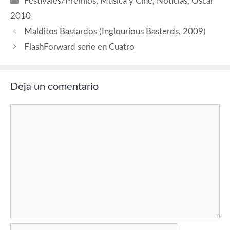
Festivales/Premios
,
Música y Cine
,
Noticias
,
Oscar
debido al año olímpico de
invierno, la ceremonia…
2010
Malditos Bastardos (Inglourious Basterds, 2009)
FlashForward serie en Cuatro
Deja un comentario
Comentario
Nombre