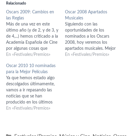
Relacionado
Oscars 2009: Cambios en
Oscar 2008 Apartados
las Reglas
Musicales
Más de una vez en este
Siguiendo con las
último año (y de 2, y de 3, y
oportunidades de los
de 4,...) hemos criticado a la
nominados a los Oscars
Academia Española de Cine
2008, hoy veremos los
por algunas cosas que
apartados musicales. Mejor
simplemente hacen mal
En «Festivales/Premios»
Canción Original * Happy
En «Festivales/Premios»
desde un principio, pero
Working Song de
Oscar 2010 10 nominadas
como en este país el
Encantada: La historia de
para la Mejor Películas
sentido de la autocrítica y la
Giselle; Música de Alan
Ya que hemos estado algo
rectificación está bajo…
Menken; Letras de Stephen
descolgados últimamente,
Schwartz * So Close de
vamos a ir repasando las
Encantada: La historia de
noticias que se han
Giselle; Música de Alan
producido en los últimos
Menken;…
meses sobre los Oscar
En «Festivales/Premios»
2010, ya que entramos en
los meses donde la
actividad irá en aumento
día a día. Ya comentamos
Categorías