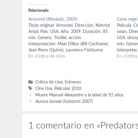
Relacionado
Armored (Blindado, 2009)
Cisne negr
Título original: Armored. Dirección: Nimród
Película: Ci
Antal. País: USA. Año: 2009. Duración: 85
swan. Dire
min. Género: Thriller, acción.
USA. stron
Interpretación: Matt Dillon (Bill Cochrane),
min. Género
Jean Reno (Quinn), Laurence Fishburne
Interpretac
(Baines), Amaury Nolasco (Palmer), Fred
En «Crítica de cine»
Vincent Ca
En «Crítica
Ward (Ashcroft), Milo Ventimiglia (Eckhart),
(Lily), Bar
Skeet Ulrich (Dobbs), Columbus Short (Ty
Ryder (Bet
Hackett). Guión: James V. Simpson.
Heinz y Jo
Producción: Joshua Donen…
argument
Categorías
Crítica de cine
,
Estrenos
Etiquetas
Cine Usa
,
Películas 2010
Muere Manuel Alexandre a la edad de 92 años
Aurora boreal (Solstorm 2007)
1 comentario en «Predator