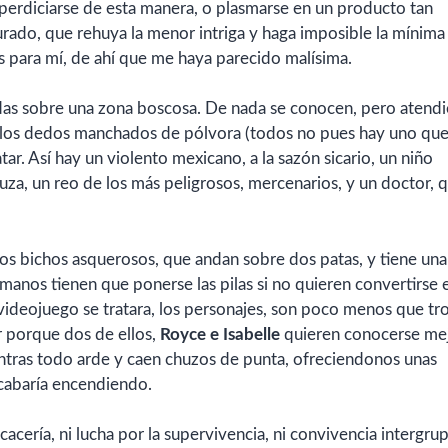
perdiciarse de esta manera, o plasmarse en un producto tan
ado, que rehuya la menor intriga y haga imposible la mínima
 para mí, de ahí que me haya parecido malísima.
das sobre una zona boscosa. De nada se conocen, pero atend
en los dedos manchados de pólvora (todos no pues hay uno que
ar. Así hay un violento mexicano, a la sazón sicario, un niño
kuza, un reo de los más peligrosos, mercenarios, y un doctor, 
s bichos asquerosos, que andan sobre dos patas, y tiene una
manos tienen que ponerse las pilas si no quieren convertirse 
videojuego se tratara, los personajes, son poco menos que tr
r porque dos de ellos,
Royce e Isabelle
quieren conocerse mej
ntras todo arde y caen chuzos de punta, ofreciendonos unas
acabaría encendiendo.
cacería, ni lucha por la supervivencia, ni convivencia intergrupa