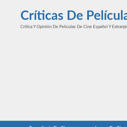
Saltar
al
Críticas De Pelícu
contenido
Crítica Y Opinión De Películas De Cine Español Y Extranj