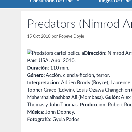
Consultorio De Cine
Juegos De Cine
Predators (Nimrod A
15 Oct 2010
por
Popeye Doyle
Dirección
: Nimród Ant
País
: USA.
Año
: 2010.
Duración
: 110 min.
Género
: Acción, ciencia-ficción, terror.
Interpretación
: Adrien Brody (Royce), Laurence F
Topher Grace (Edwin), Louis Ozawa Changchien (
Mahershalalhashbaz Ali (Mombasa).
Guión
: Alex
Thomas y John Thomas.
Producción
: Robert Rod
Música
: John Debney.
Fotografía
: Gyula Pados