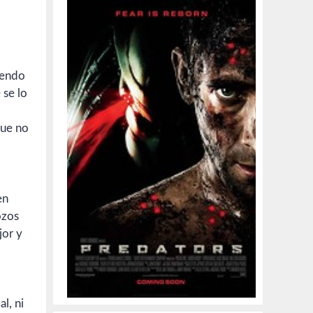
iendo
 se lo
que no
en
ozos
or y
l, ni