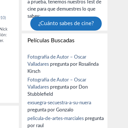
a prueba, tenemos nuestros Test de
cine para que demuestres lo que
sabes:
010)
¿Cuánto sabes de cine?
 Nick
ión:
Películas Buscadas
er.
(John
Fotografía de Autor – Oscar
Valladares
pregunta por Rosalinda
an
e
Kirsch
Fotografía de Autor – Oscar
Valladares
pregunta por Don
Stubblefield
exsuegra-secuestra-a-su-nuera
pregunta por Gonzalo
pelicula-de-artes-marciales
pregunta
por raul