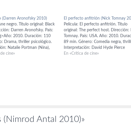
o (Darren Aronofsky 2010)
El perfecto anfitrión (Nick Tomnay 2
sne negro. Título original: Black
Película: El perfecto anfitrión. Título
cción: Darren Aronofsky. País:
original: The perfect host. Dirección:
g>Año: 2010. Duración: 110
Tomnay. País: USA. Año: 2010. Durac
: Drama, thriller psicológico.
89 min. Género: Comedia negra, thrill
ión: Natalie Portman (Nina),
Interpretación: David Hyde Pierce
ssel (Thomas Leroy), Mila Kunis
 de cine»
(Warwick Wilson), Clayne Crawford 
En «Crítica de cine»
bara Hershey (Erica), Winona
Taylor), Nathaniel Parker (detective
h). Guion: Mark Heyman, Andrés
Morton), Helen Reddy (Cathy), Megh
hn McLaughlin; basado en un
Perry (Simone), Joseph Will (detectiv
o…
Valdez), Annie Campbell (Chelsea).…
s (Nimrod Antal 2010)»