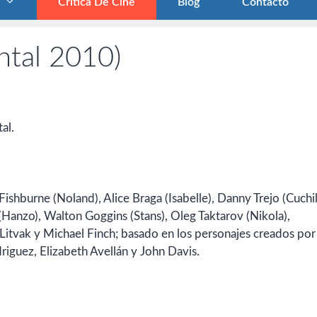
Crítica De Cine
Blog
Contacto
ntal 2010)
al.
ishburne (Noland), Alice Braga (Isabelle), Danny Trejo (Cuchil
Hanzo), Walton Goggins (Stans), Oleg Taktarov (Nikola),
 Litvak y Michael Finch; basado en los personajes creados por
riguez, Elizabeth Avellán y John Davis.