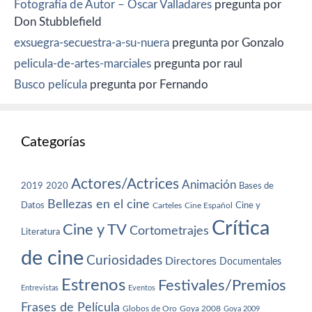
Fotografía de Autor – Oscar Valladares
pregunta por
Don Stubblefield
exsuegra-secuestra-a-su-nuera
pregunta por Gonzalo
pelicula-de-artes-marciales
pregunta por raul
Busco película
pregunta por Fernando
Categorías
Actores/Actrices
Animación
2019
2020
Bases de
Bellezas en el cine
Datos
Cine y
Carteles
Cine Español
Crítica
Cine y TV
Cortometrajes
Literatura
de cine
Curiosidades
Directores
Documentales
Estrenos
Festivales/Premios
Entrevistas
Eventos
Frases de Película
Globos de Oro
Goya 2008
Goya 2009