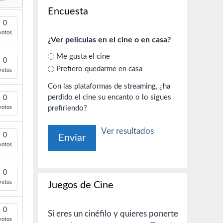
Encuesta
0
votos
¿Ver películas en el cine o en casa?
Me gusta el cine
0
Prefiero quedarme en casa
votos
Con las plataformas de streaming, ¿ha
perdido el cine su encanto o lo sigues
0
votos
prefiriendo?
Ver resultados
0
votos
0
votos
Juegos de Cine
0
Si eres un cinéfilo y quieres ponerte
votos