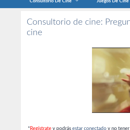
Consultorio De Cine
Juegos De Cine
Consultorio de cine: Pregun
cine
*
Regístrate
y podrás
estar conectado
y no tener