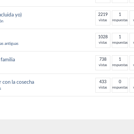
cluida yo)
2219
1
vistas
respuestas
ión
1028
1
vistas
respuestas
las antiguas
familia
738
1
vistas
respuestas
r con la cosecha
433
0
vistas
respuestas
s