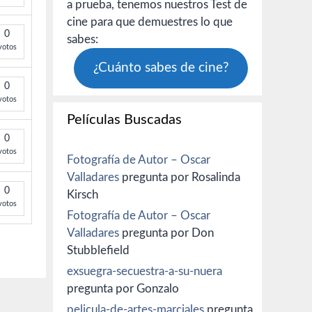
a prueba, tenemos nuestros Test de
cine para que demuestres lo que
0
sabes:
votos
¿Cuánto sabes de cine?
0
votos
Películas Buscadas
0
votos
Fotografía de Autor – Oscar
Valladares
pregunta por Rosalinda
0
Kirsch
votos
Fotografía de Autor – Oscar
Valladares
pregunta por Don
Stubblefield
exsuegra-secuestra-a-su-nuera
pregunta por Gonzalo
pelicula-de-artes-marciales
pregunta