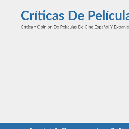
Saltar
al
Críticas De Pelícu
contenido
Crítica Y Opinión De Películas De Cine Español Y Extranj